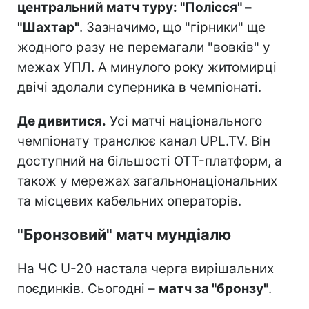
центральний матч туру: "Полісся" –
"Шахтар"
. Зазначимо, що "гірники" ще
жодного разу не перемагали "вовків" у
межах УПЛ. А минулого року житомирці
двічі здолали суперника в чемпіонаті.
Де дивитися.
Усі матчі національного
чемпіонату транслює канал UPL.TV. Він
доступний на більшості OTT-платформ, а
також у мережах загальнонаціональних
та місцевих кабельних операторів.
"Бронзовий" матч мундіалю
На ЧС U-20 настала черга вирішальних
поєдинків. Сьогодні –
матч за "бронзу"
.