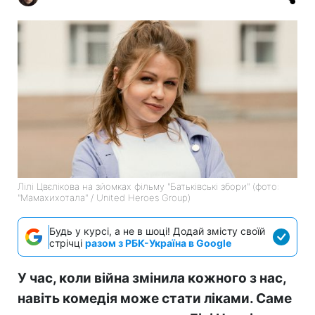
Лілі Цвєлікова на зйомках фільму "Батьківські збори" (фото:
"Мамахихотала" / United Heroes Group)
Будь у курсі, а не в шоці! Додай змісту своїй
стрічці
разом з РБК-Україна в Google
У час, коли війна змінила кожного з нас,
навіть комедія може стати ліками. Саме