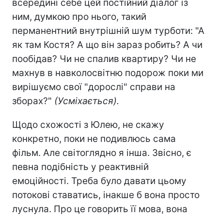
всередині себе цей постійний діалог із
ним, думкою про нього, такий
перманентний внутрішній шум турботи: "А
як там Костя? А що він зараз робить? А чи
пообідав? Чи не спалив квартиру? Чи не
махнув в навколосвітню подорож поки ми
вирішуємо свої "дорослі" справи на
зборах?"
(Усміхається).
Щодо схожості з Юлею, не скажу
конкретно, поки не подивлюсь сама
фільм. Але світоглядно я інша. Звісно, є
певна подібність у реактивній
емоційності. Треба було давати цьому
потокові ставатись, інакше б вона просто
луснула. Про це говорить її мова, вона