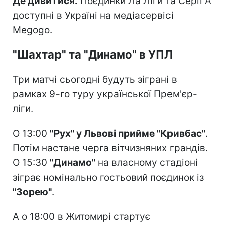
Де дивитися.
Поєдинки Ла Ліги та Серії А
доступні в Україні на медіасервісі
Megogo.
"Шахтар" та "Динамо" в УПЛ
Три матчі сьогодні будуть зіграні в
рамках 9-го туру української Прем'єр-
ліги.
О 13:00
"Рух" у Львові прийме "Кривбас"
.
Потім настане черга вітчизняних грандів.
О 15:30
"Динамо"
на власному стадіоні
зіграє номінально гостьовий поєдинок із
"Зорею"
.
А о 18:00 в Житомирі стартує