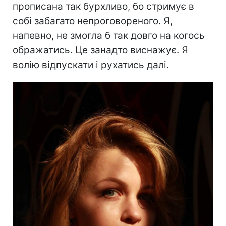
прописана так бурхливо, бо стримує в
собі забагато непроговореного. Я,
напевно, не змогла б так довго на когось
ображатись. Це занадто виснажує. Я
волію відпускати і рухатись далі.