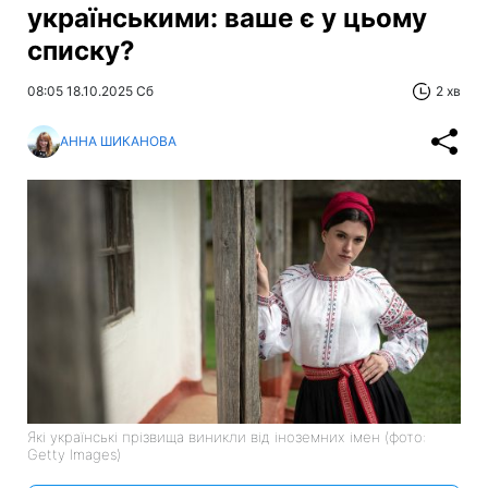
українськими: ваше є у цьому
списку?
08:05 18.10.2025 Сб
2 хв
АННА ШИКАНОВА
Які українські прізвища виникли від іноземних імен (фото:
Getty Images)