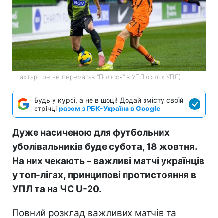
"Шахтар" ще не перемагав "Полісся" в УПЛ (фото: УПЛ)
Будь у курсі, а не в шоці! Додай змісту своїй
стрічці
разом з РБК-Україна в Google
Дуже насиченою для футбольних
уболівальників буде субота, 18 жовтня.
На них чекають – важливі матчі українців
у топ-лігах, принципові протистояння в
УПЛ та на ЧС U-20.
Повний розклад важливих матчів та