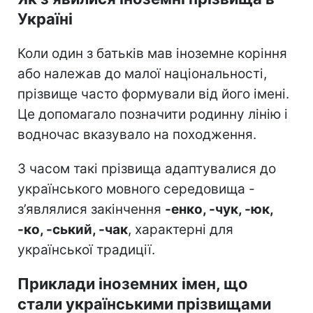
Україні
Коли один з батьків мав іноземне коріння
або належав до малої національності,
прізвище часто формували від його імені.
Це допомагало позначити родинну лінію і
водночас вказувало на походження.
З часом такі прізвища адаптувалися до
українського мовного середовища -
з’являлися закінчення
-енко, -чук, -юк,
-ко, -ський, -чак
, характерні для
української традиції.
Приклади іноземних імен, що
стали українськими прізвищами