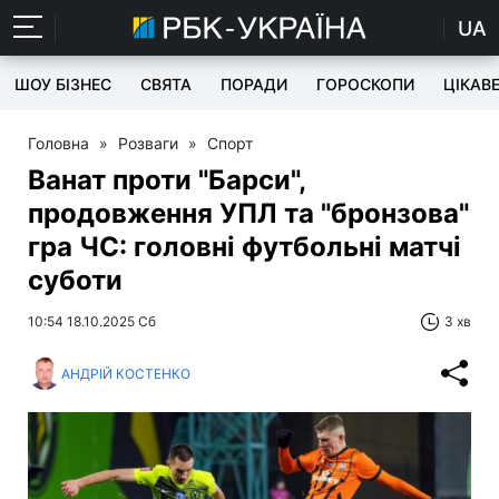
UA
ШОУ БІЗНЕС
СВЯТА
ПОРАДИ
ГОРОСКОПИ
ЦІКАВ
Головна
»
Розваги
»
Спорт
Ванат проти "Барси",
продовження УПЛ та "бронзова"
гра ЧС: головні футбольні матчі
суботи
10:54 18.10.2025 Сб
3 хв
АНДРІЙ КОСТЕНКО