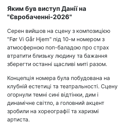
Яким був виступ Данії на
"Євробаченні-2026"
Серен вийшов на сцену з композицією
"Før Vi Går Hjem" під 10-м номером з
атмосферною поп-баладою про страх
втратити близьку людину та бажання
зберегти останні щасливі миті разом.
Концепція номера була побудована на
клубній естетиці та театральності. Сцену
огорнули темні сині відтінки, дим і
динамічне світло, а головний акцент
зробили на хореографії та харизмі
артиста.