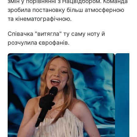
змін у порівнянні з Нацвідбором. Команда
зробила постановку більш атмосферною
та кінематографічною.
Співачка "витягла" ту саму ноту й
розчулила єврофанів.