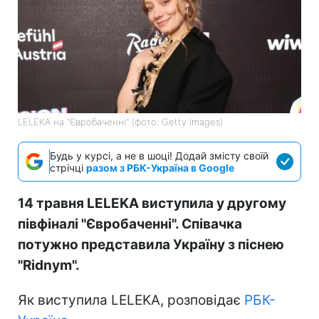
LELEKA на "Євробаченні" (фото: Getty Images)
Будь у курсі, а не в шоці! Додай змісту своїй
стрічці
разом з РБК-Україна в Google
14 травня LELEKA виступила у другому
півфіналі "Євробаченні". Співачка
потужно представила Україну з піснею
"Ridnym".
Як виступила LELEKA, розповідає
РБК-