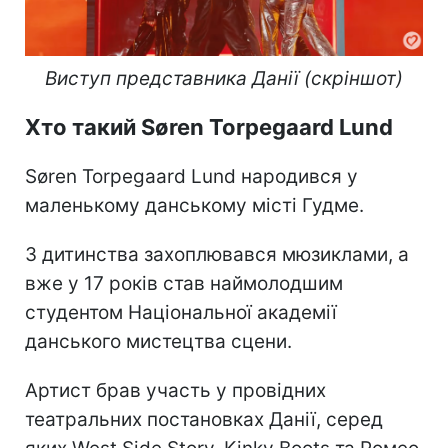
Виступ представника Данії (скріншот)
Хто такий Søren Torpegaard Lund
Søren Torpegaard Lund народився у
маленькому данському місті Гудме.
З дитинства захоплювався мюзиклами, а
вже у 17 років став наймолодшим
студентом Національної академії
данського мистецтва сцени.
Артист брав участь у провідних
театральних постановках Данії, серед