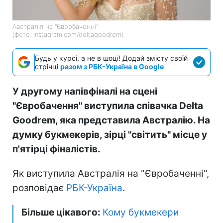
Австралія на "Євробаченні"
(фото: instagram.com/deltagoodrem)
Будь у курсі, а не в шоці! Додай змісту своїй
стрічці
разом з РБК-Україна в Google
У другому напівфіналі на сцені
"Євробачення" виступила співачка Delta
Goodrem, яка представила Австралію. На
думку букмекерів, зірці "світить" місце у
п'ятірці фіналістів.
Як виступила Австралія на "Євробаченні",
розповідає
РБК-Україна
.
Більше цікавого:
Кому букмекери