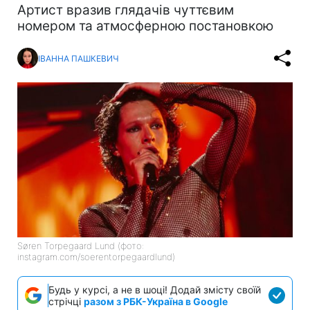
Артист вразив глядачів чуттєвим
номером та атмосферною постановкою
ІВАННА ПАШКЕВИЧ
Søren Torpegaard Lund (фото:
instagram.com/soerentorpegaardlund)
Будь у курсі, а не в шоці! Додай змісту своїй
стрічці
разом з РБК-Україна в Google