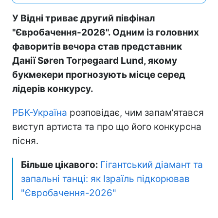
У Відні триває другий півфінал
"Євробачення-2026". Одним із головних
фаворитів вечора став представник
Данії Søren Torpegaard Lund, якому
букмекери прогнозують місце серед
лідерів конкурсу.
РБК-Україна
розповідає, чим запам’ятався
виступ артиста та про що його конкурсна
пісня.
Більше цікавого:
Гігантський діамант та
запальні танці: як Ізраїль підкорював
"Євробачення-2026"