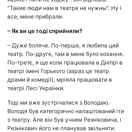
"Такие люди нам в театре не нужны". Ну і
все, мене прибрали.
– Як ви це тоді сприйняли?
– Дуже боляче. По-перше, я любила цей
театр. По-друге, там в мене було кохання.
По-третє, я ще коли працювала в Дніпрі в
театрі імені Горького (зараз це театр
драми й комедії), мріяла працювати в
театрі Лесі Українки.
Тоді ми вже зустрічалися з Володею.
Володя був категорично налаштований іти
з театру. Але він був учнем Резніковича, і
Резнікович його не планував звільняти.