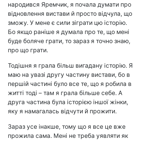
народився Яремчик, я почала думати про
відновлення вистави й просто відчула, що
зможу. У мене є сили зіграти цю історію.
Бо якщо раніше я думала про те, що мені
буде боляче грати, то зараз я точно знаю,
про що грати.
Тодішня я грала більш вигадану історію. Я
маю на увазі другу частину вистави, бо в
першій частині було все те, що я робила в
житті тоді – там я грала більше себе. А
друга частина була історією іншої жінки,
яку я намагалась відчути й прожити.
Зараз усе інакше, тому що я все це вже
прожила сама. Мені не треба уявляти як