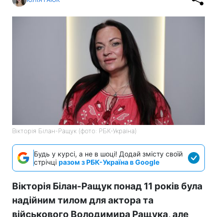
Вікторія Білан-Ращук (фото: РБК-Україна)
Будь у курсі, а не в шоці! Додай змісту своїй
стрічці
разом з РБК-Україна в Google
Вікторія Білан-Ращук понад 11 років була
надійним тилом для актора та
військового Володимира Ращука, але