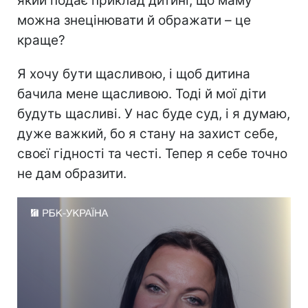
який подає приклад дитині, що маму
можна знецінювати й ображати – це
краще?
Я хочу бути щасливою, і щоб дитина
бачила мене щасливою. Тоді й мої діти
будуть щасливі. У нас буде суд, і я думаю,
дуже важкий, бо я стану на захист себе,
своєї гідності та честі. Тепер я себе точно
не дам образити.