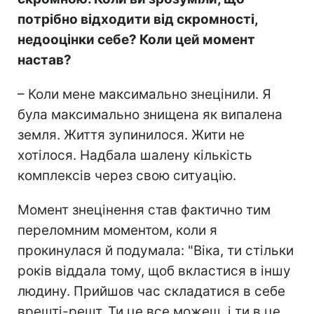
потрібно відходити від скромності,
недооцінки себе? Коли цей момент
настав?
– Коли мене максимально знецінили. Я
була максимально знищена як випалена
земля. Життя зупинилося. Жити не
хотілося. Надбала шалену кількість
комплексів через свою ситуацію.
Момент знецінення став фактично тим
переломним моментом, коли я
прокинулася й подумала: "Віка, ти стільки
років віддала тому, щоб вкластися в іншу
людину. Прийшов час складатися в себе
врешті-решт. Ти це все можеш, і ти в це