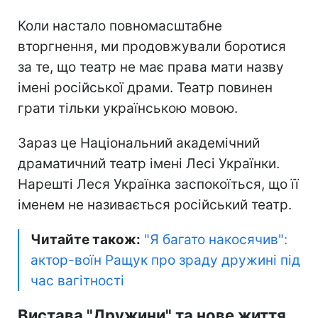
Коли настало повномасштабне
вторгнення, ми продовжували боротися
за те, що театр не має права мати назву
імені російської драми. Театр повинен
грати тільки українською мовою.
Зараз це Національний академічний
драматичний театр імені Лесі Українки.
Нарешті Леся Українка заспокоїться, що її
іменем не називається російський театр.
Читайте також:
"Я багато накосячив":
актор-воїн Ращук про зраду дружині під
час вагітності
Вистава "Дружини" та нове життя