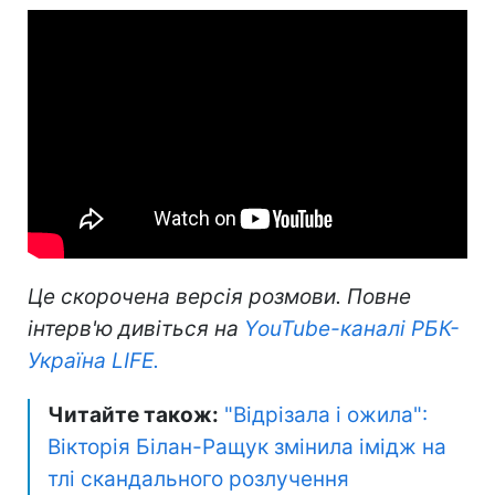
Це скорочена версія розмови. Повне
інтерв'ю дивіться на
YouTube-каналі РБК-
Україна LIFE.
Читайте також:
"Відрізала і ожила":
Вікторія Білан-Ращук змінила імідж на
тлі скандального розлучення