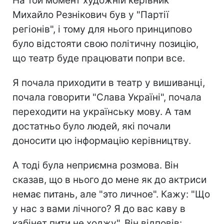
На той момент художній керівник
Михайло Резнікович був у "Партії
регіонів", і тому для нього принципово
було відстояти свою політичну позицію,
що театр буде працювати попри все.
Я почала приходити в театр у вишиванці,
почала говорити "Слава Україні", почала
переходити на українську мову. А там
достатньо було людей, які почали
доносити цю інформацію керівництву.
А тоді була неприємна розмова. Він
сказав, що в нього до мене як до актриси
немає питань, але "это личное". Кажу: "Що
у нас з вами лічного? Я до вас каву в
кабінет пити не ходжу". Він відповів: