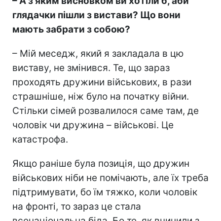
– А з яким висновком ви хотіли б, аби
глядачки пішли з вистави? Що вони
мають забрати з собою?
– Мій меседж, який я закладала в цю
виставу, не змінився. Те, що зараз
проходять дружини військових, в рази
страшніше, ніж було на початку війни.
Стільки сімей розвалилося саме там, де
чоловік чи дружина – військові. Це
катастрофа.
Якщо раніше була позиція, що дружин
військових ніби не помічають, але їх треба
підтримувати, бо їм тяжко, коли чоловік
на фронті, то зараз це стала
всенаціональна біда. Бо те, як вчинили з