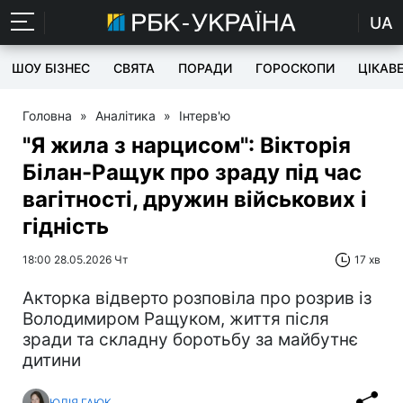
UA
ШОУ БІЗНЕС
СВЯТА
ПОРАДИ
ГОРОСКОПИ
ЦІКАВ
Головна
»
Аналітика
»
Інтерв'ю
"Я жила з нарцисом": Вікторія
Білан-Ращук про зраду під час
вагітності, дружин військових і
гідність
18:00 28.05.2026 Чт
17 хв
Акторка відверто розповіла про розрив із
Володимиром Ращуком, життя після
зради та складну боротьбу за майбутнє
дитини
ЮЛІЯ ГАЮК