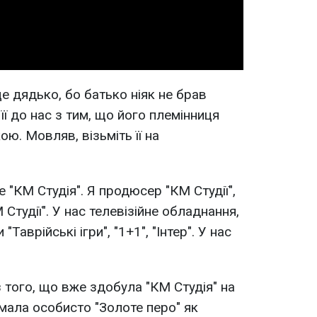
Video
це дядько, бо батько ніяк не брав
ів її до нас з тим, що його племінниця
кою. Мовляв, візьміть її на
 "КМ Студія". Я продюсер "КМ Студії",
Студії". У нас телевізійне обладнання,
аврійські ігри", "1+1", "Інтер". У нас
з того, що вже здобула "КМ Студія" на
имала особисто "Золоте перо" як