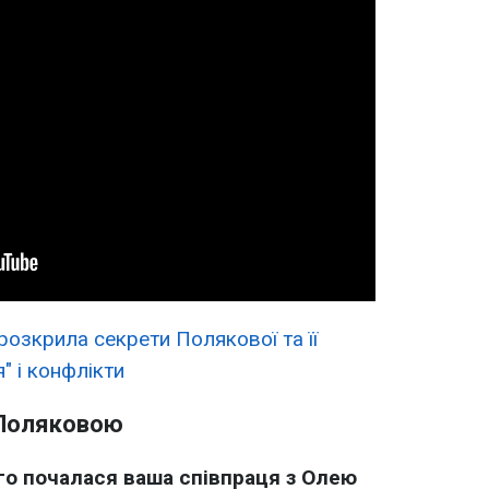
розкрила секрети Полякової та її
" і конфлікти
 Поляковою
ого почалася ваша співпраця з Олею