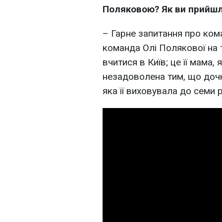
Поляковою? Як ви прийшл
– Гарне запитання про кома
команда Олі Полякової на 
вчитися в Київ; це її мама,
незадоволена тим, що дочк
яка її виховувала до семи р