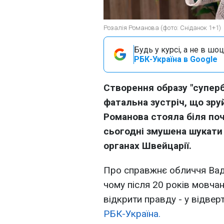
Розалія Романова (фото: Сніданок 1+1)
Будь у курсі, а не в шоц
РБК-Україна в Google
Створення образу "суперб
фатальна зустріч, що зру
Романова стояла біля поча
сьогодні змушена шукати
органах Швейцарії.
Про справжнє обличчя Вад
чому після 20 років мовч
відкрити правду - у відве
РБК-Україна.