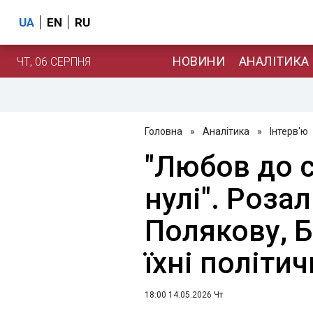
UA
EN
RU
НОВИНИ
АНАЛІТИКА
ЧТ, 06 СЕРПНЯ
Головна
»
Аналітика
»
Інтерв'ю
"Любов до с
нулі". Роза
Полякову, Б
їхні політич
18:00 14.05.2026 Чт