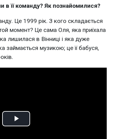
и в її команду? Як познайомилися?
нду. Це 1999 рік. З кого складається
той момент? Це сама Оля, яка приїхала
 яка лишилася в Вінниці і яка дуже
а займається музикою; це її бабуся,
оків.
Play