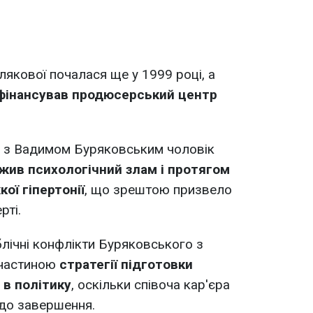
якової почалася ще у 1999 році, а
фінансував продюсерський центр
и з Вадимом Буряковським чоловік
жив психологічний злам і протягом
кої гіпертонії
, що зрештою призвело
рті.
лічні конфлікти Буряковського з
частиною
стратегії підготовки
 в політику
, оскільки співоча кар'єра
до завершення.