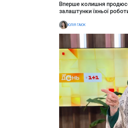
Вперше колишня продюсе
залаштунки їхньої роботи
ЮЛІЯ ГАЮК