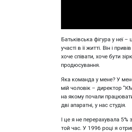
Батьківська фігура у неї – 
участі в її житті. Він і прив
хоче співати, хоче бути зір
продюсування.
Яка команда у мене? У мене
мій чоловік – директор "КМ 
на якому почали працювати "Т
дві апаратні, у нас студія.
І це я не перерахувала 5% 
той час. У 1996 році я отр