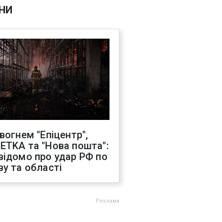
НИ
 вогнем "Епіцентр",
ETKA та "Нова пошта":
відомо про удар РФ по
ву та області