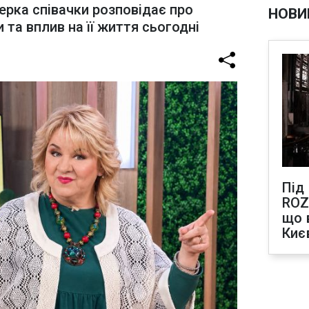
рка співачки розповідає про
НОВИ
 та вплив на її життя сьогодні
Під
ROZ
що 
Киє