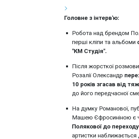
Головне з інтерв'ю:
Робота над брендом Пол
перші кліпи та альбоми
"КМ Студія".
Після жорсткої розмов
Розалії Олександр
пере
10 років згасав від тяж
до його передчасної сме
На думку Романової, пуб
Машею Єфросиніною є 
Полякової до переходу
артистки наближається 