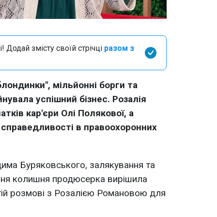
і! Додай змісту своїй стрічці
разом з
лондинки", мільйонні борги та
йнувала успішний бізнес. Розалія
тків кар'єри Олі Полякової, а
 справедливості в правоохоронних
има Буряковського, залякування та
ання колишня продюсерка вирішила
ртій розмові з Розалією Романовою для