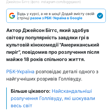
Джейсон Біггс (фото: instagram.com/biggsjason)
Будь у курсі, а не в шоці! Додай змісту своїй
стрічці
разом з РБК-Україна в Google
Актор Джейсон Біггс, який здобув
світову популярність завдяки грі в
культовій кінокомедії "Американський
пиріг", повідомив про розлучення після
майже 18 років спільного життя.
РБК-Україна
розповідає деталі одного з
найгучніших розривів Голлівуду.
Більше цікавого:
Найскандальніші
розлучення Голлівуду, які шокували
весь світ