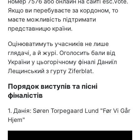
номер 7576 або онлайн на сайті esc.vote.
Якщо ви перебуваєте за кордоном, то
маєте можливість підтримати
представницю країни.
Оцінюватимуть учасників не лише
глядачі, а й журі. Оголосить бали від
України у цьогорічному фіналі Даниїл
Лещинський з гурту Ziferblat.
Порядок виступів та пісні
фіналістів
1. Данія: Søren Torpegaard Lund "Før Vi Går
Hjem"