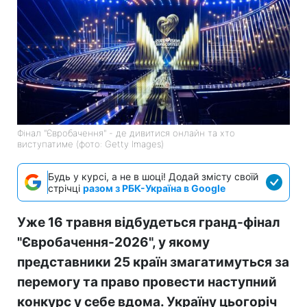
Фінал "Євробачення" - де дивитися онлайн та хто
виступатиме (фото: Getty Images)
Будь у курсі, а не в шоці! Додай змісту своїй
стрічці
разом з РБК-Україна в Google
Уже 16 травня відбудеться гранд-фінал
"Євробачення-2026", у якому
представники 25 країн змагатимуться за
перемогу та право провести наступний
конкурс у себе вдома. Україну цьогоріч