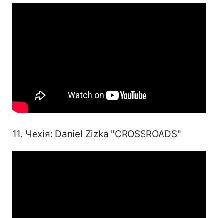
11. ​​Чехія: Daniel Zizka "CROSSROADS"