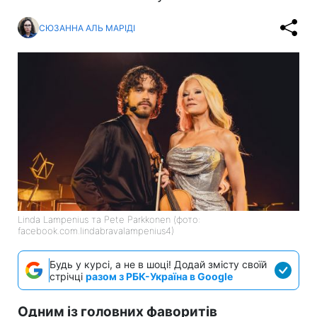
СЮЗАННА АЛЬ МАРІДІ
Linda Lampenius та Pete Parkkonen (фото:
facebook.com.lindabravalampenius4)
Будь у курсі, а не в шоці! Додай змісту своїй
стрічці
разом з РБК-Україна в Google
Одним із головних фаворитів