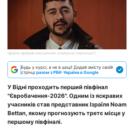
Ізраїль вразив емоційним номером (скриншот)
Будь у курсі, а не в шоці! Додай змісту своїй
стрічці
разом з РБК-Україна в Google
У Відні проходить перший півфінал
"Євробачення-2026". Одним із яскравих
учасників став представник Ізраїля Noam
Bettan, якому прогнозують третє місце у
першому півфіналі.