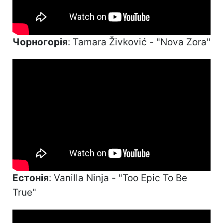
Чорногорія
: Tamara Živković - "Nova Zora"
Естонія
: Vanilla Ninja - "Too Epic To Be
True"