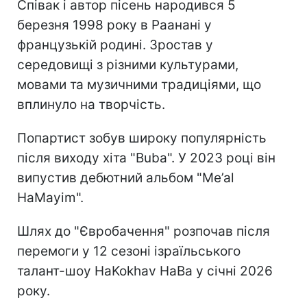
Співак і автор пісень народився 5
березня 1998 року в Раанані у
французькій родині. Зростав у
середовищі з різними культурами,
мовами та музичними традиціями, що
вплинуло на творчість.
Попартист зобув широку популярність
після виходу хіта "Buba". У 2023 році він
випустив дебютний альбом "Me’al
HaMayim".
Шлях до "Євробачення" розпочав після
перемоги у 12 сезоні ізраїльського
талант-шоу HaKokhav HaBa у січні 2026
року.