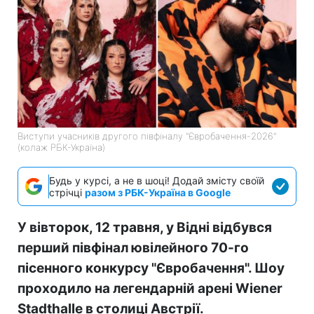
Виступи учасників другого півфіналу "Євробачення-2026"
(колаж РБК-Україна)
Будь у курсі, а не в шоці! Додай змісту своїй
стрічці
разом з РБК-Україна в Google
У вівторок, 12 травня, у Відні відбувся
перший півфінал ювілейного 70-го
пісенного конкурсу "Євробачення". Шоу
проходило на легендарній арені Wiener
Stadthalle в столиці Австрії.