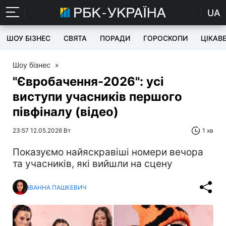
UA
ШОУ БІЗНЕС
СВЯТА
ПОРАДИ
ГОРОСКОПИ
ЦІКАВ
Шоу бізнес
»
"Євробачення-2026": усі
виступи учасників першого
півфіналу (відео)
23:57 12.05.2026 Вт
1 хв
Показуємо найяскравіші номери вечора
та учасників, які вийшли на сцену
ІВАННА ПАШКЕВИЧ