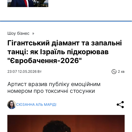
Шоу бізнес
»
Гігантський діамант та запальні
танці: як Ізраїль підкорював
"Євробачення-2026"
23:07 12.05.2026 Вт
2 хв
Артист вразив публіку емоційним
номером про токсичні стосунки
СЮЗАННА АЛЬ МАРІДІ