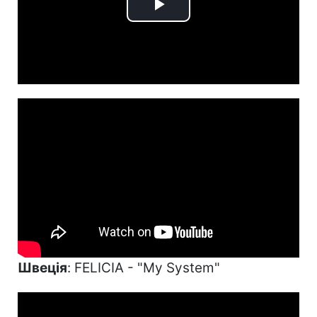
Play
Video
Швеція
: FELICIA - "My System"