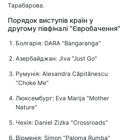
Тарабарова.
Порядок виступів країн у
другому півфіналі "Євробачення"
Болгарія: DARA "Bangaranga"
Азербайджан: Jiva "Just Go"
Румунія: Alexandra Căpitănescu
"Choke Me"
Люксембург: Eva Marija "Mother
Nature"
Чехія: Daniel Zizka "Crossroads"
Вірменія: Simon "Paloma Rumba"