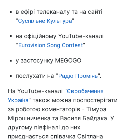
в ефірі телеканалу та на сайті
"
Суспільне Культура
"
на офіційному YouTube-каналі
"
Eurovision Song Contest
"
у застосунку MEGOGO
послухати на "
Радіо Промінь
".
На YouTube-каналі "
Євробачення
Україна
" також можна поспостерігати
за роботою коментаторів - Тімура
Мірошниченка та Василя Байдака. У
другому півфіналі до них
приєднається співачка Світлана