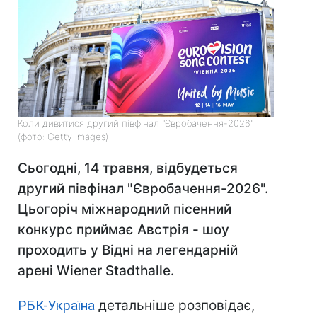
Коли дивитися другий півфінал "Євробачення-2026"
(фото: Getty Images)
Сьогодні, 14 травня, відбудеться
другий півфінал "Євробачення-2026".
Цьогоріч міжнародний пісенний
конкурс приймає Австрія - шоу
проходить у Відні на легендарній
арені Wiener Stadthalle.
РБК-Україна
детальніше розповідає,