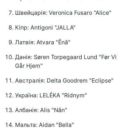
Швейцарія: Veronica Fusaro "Alice"
Кіпр: Antigoni "JALLA"
Латвія: Atvara "Ēnā"
Данія: Søren Torpegaard Lund "Før Vi
Går Hjem"
Австралія: Delta Goodrem "Eclipse"
Україна: LELÉKA "Ridnym"
Албанія: Alis "Nân"
Мальта: Aidan "Bella"