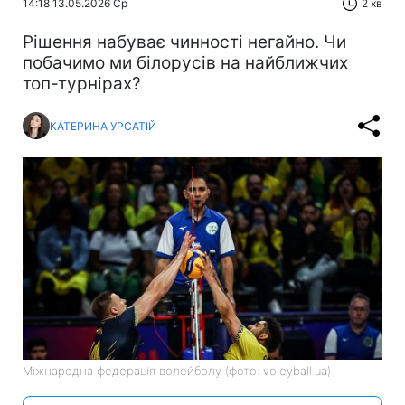
14:18 13.05.2026 Ср
2 хв
Рішення набуває чинності негайно. Чи
побачимо ми білорусів на найближчих
топ-турнірах?
КАТЕРИНА УРСАТІЙ
Міжнародна федерація волейболу (фото: voleyball.ua)