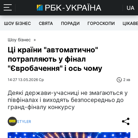
UA
ШОУ БІЗНЕС
СВЯТА
ПОРАДИ
ГОРОСКОПИ
ЦІКАВ
Шоу бізнес
»
Ці країни "автоматично"
потрапляють у фінал
"Євробачення" і ось чому
14:27 13.05.2026 Ср
2 хв
Деякі держави-учасниці не змагаються у
півфіналах і виходять безпосередньо до
гранд-фіналу конкурсу
STYLER