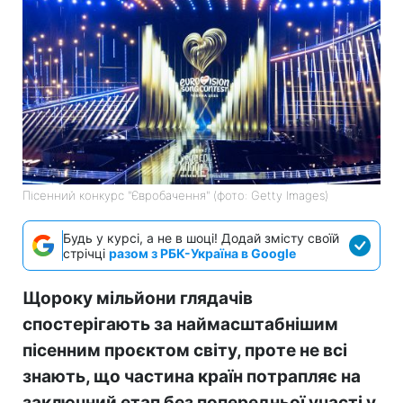
Пісенний конкурс "Євробачення" (фото: Getty Images)
Будь у курсі, а не в шоці! Додай змісту своїй
стрічці
разом з РБК-Україна в Google
Щороку мільйони глядачів
спостерігають за наймасштабнішим
пісенним проєктом світу, проте не всі
знають, що частина країн потрапляє на
заключний етап без попередньої участі у