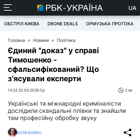
UA
ОБСТРІЛ КИЄВА
DRONE DEALS
ОРМУЗЬКА ПРОТОКА
Головна
»
Новини
»
Політика
Єдиний "доказ" у справі
Тимошенко -
сфальсифікований? Що
з'ясували експерти
14:22 20.05.2026 Ср
2 хв
Українські та міжнародні криміналісти
дослідили скандальні плівки та знайшли
там професійну обробку звуку
ЮЛІЯ БОЙКО