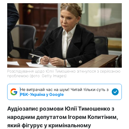
Розслідування щодо Юлії Тимошенко зіткнулося з серйозною
проблемою (фото: Getty Images)
Не витрачай час на шум! Читай тільки суть з
РБК-Україна у Google
Аудіозапис розмови Юлії Тимошенко з
народним депутатом Ігорем Копитіним,
який фігурує у кримінальному