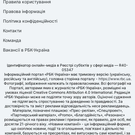
Правила користування
Правова інформація
Політика конфіденційності
Контакти
Команда
Вакансії в РБК-Україна
Ідентифікатор онлайн-медіа в Реєстрі суб’єктів у сфері медіа — R40-
05347
Інформаційний портал «РБК-Україна» має тримовну версію (українську,
російську та англійську), головна сторінка порталу -
https://www.rbc.ua
.
Фотографії, зображення належать їх правовласникам. Всі фотографії на
Порталі, авторами яких є журналісти «РБК-Україна», розміщені на
умовах ліцензії Creative Commons Attribution 4.0 International. Редакція
«РБК-Україна» може не поділяти точку зору авторів. Оціночні судження
не підлягають спростуванню та доведенню їх правдивості. За
достовірність та зміст реклами відповідальність несе рекламодавець.
Матеріали, позначені плашкою: «Прес-релізи», «Спецпроект»,
«Партнерський матеріал», «Promo», «Благодійність», «Резонанс»
розміщуються на правах реклами і призначені, як правило, для осіб, які
досягли 21-річного віку. «Новини компанії» - це інформаційний формат,
що охоплює новини, події та оголошення, пов'язані з діяльністю
компаній, базуються на пресрелізах, які випускають самі компанії, і за