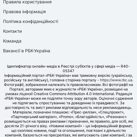
Правила користування
Правова інформація
Політика конфіденційності
Контакти
Команда
Вакансії в РБК-Україна
Ідентифікатор онлайн-медіа в Реєстрі суб’єктів у сфері медіа — R40-
05347
Інформаційний портал «РБК-Україна» має тримовну версію (українську,
російську та англійську), головна сторінка порталу -
https://www.rbc.ua
.
Фотографії, зображення належать їх правовласникам. Всі фотографії на
Порталі, авторами яких є журналісти «РБК-Україна», розміщені на
умовах ліцензії Creative Commons Attribution 4.0 International. Редакція
«РБК-Україна» може не поділяти точку зору авторів. Оціночні судження
не підлягають спростуванню та доведенню їх правдивості. За
достовірність та зміст реклами відповідальність несе рекламодавець.
Матеріали, позначені плашкою: «Прес-релізи», «Спецпроект»,
«Партнерський матеріал», «Promo», «Благодійність», «Резонанс»
розміщуються на правах реклами і призначені, як правило, для осіб, які
досягли 21-річного віку. «Новини компанії» - це інформаційний формат,
що охоплює новини, події та оголошення, пов'язані з діяльністю
компаній, базуються на пресрелізах, які випускають самі компанії, і за