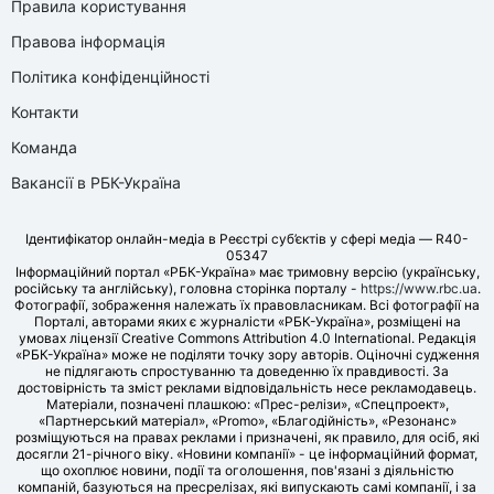
Правила користування
Правова інформація
Політика конфіденційності
Контакти
Команда
Вакансії в РБК-Україна
Ідентифікатор онлайн-медіа в Реєстрі суб’єктів у сфері медіа — R40-
05347
Інформаційний портал «РБК-Україна» має тримовну версію (українську,
російську та англійську), головна сторінка порталу -
https://www.rbc.ua
.
Фотографії, зображення належать їх правовласникам. Всі фотографії на
Порталі, авторами яких є журналісти «РБК-Україна», розміщені на
умовах ліцензії Creative Commons Attribution 4.0 International. Редакція
«РБК-Україна» може не поділяти точку зору авторів. Оціночні судження
не підлягають спростуванню та доведенню їх правдивості. За
достовірність та зміст реклами відповідальність несе рекламодавець.
Матеріали, позначені плашкою: «Прес-релізи», «Спецпроект»,
«Партнерський матеріал», «Promo», «Благодійність», «Резонанс»
розміщуються на правах реклами і призначені, як правило, для осіб, які
досягли 21-річного віку. «Новини компанії» - це інформаційний формат,
що охоплює новини, події та оголошення, пов'язані з діяльністю
компаній, базуються на пресрелізах, які випускають самі компанії, і за