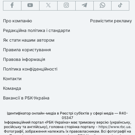
Про компанію
Розмістити рекламу
Редакційна політика і стандарти
Як стати нашим автором
Правила користування
Правова інформація
Політика конфіденційності
Контакти
Команда
Вакансії в РБК-Україна
Ідентифікатор онлайн-медіа в Реєстрі суб’єктів у сфері медіа — R40-
05347
Інформаційний портал «РБК-Україна» має тримовну версію (українську,
російську та англійську), головна сторінка порталу -
https://www.rbc.ua
.
Фотографії, зображення належать їх правовласникам. Всі фотографії на