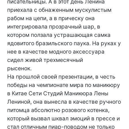
писательницы. А в этот день Ленина
приехала с обнаженным мускулистым
рабом на цепи, а в прическу она
интегрировала прозрачный шар, в
котором ползала устрашающая самка
ядовитого бразильского паука. На руках у
нее в качестве модного аксессуара
сидел живой трехмесячный
рысенок.
На прошлой своей презентации, в честь
победы на чемпионате мира по маникюру
в Китае Сети Студий Маникюра Лены
Лениной, она вынесла в качестве ручного
питомца абсолютно розового котенка,
который вызвал шквал эмоций в прессе и
стал отличным пиар-поводом не только