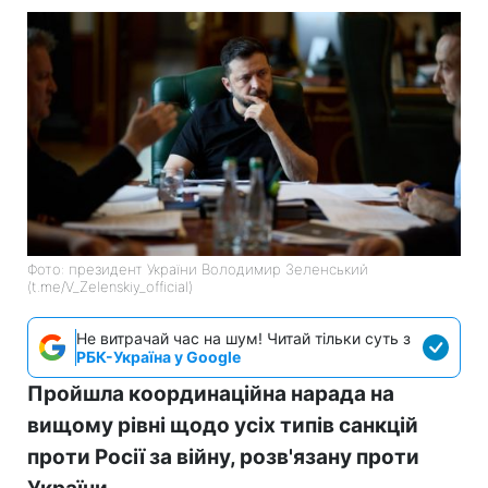
Фото: президент України Володимир Зеленський
(t.me/V_Zelenskiy_official)
Не витрачай час на шум! Читай тільки суть з
РБК-Україна у Google
Пройшла координаційна нарада на
вищому рівні щодо усіх типів санкцій
проти Росії за війну, розв'язану проти