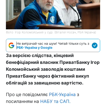
Фото: Ігор Коломойський у суді. (Віталій Носач, РБК-Україна)
Не витрачай час на шум! Читай тільки суть з
РБК-Україна у Google
За версією слідства, кінцевий
бенефіціарний власник ПриватБанку Ігор
Коломойський заволодів коштами
ПриватБанку через фіктивний викуп
облігацій за завищеною вартістю.
Про це повідомляє
РБК-Україна
з
посиланням на
НАБУ та САП.