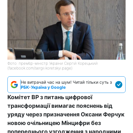
Фото: прем’єр-міністр України Сергій Корецький
(facebook.com/sergii.koretskyi.page)
Не витрачай час на шум! Читай тільки суть з
РБК-Україна у Google
Комітет ВР з питань цифрової
трансформації вимагає пояснень від
уряду через призначення Оксани Ферчук
новою очільницею Мінцифри без
попереднього узгодження з народними