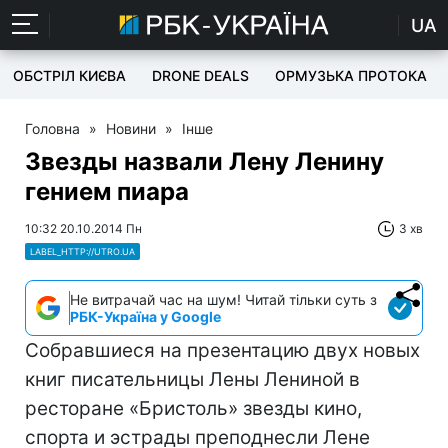
UA
ОБСТРІЛ КИЄВА
DRONE DEALS
ОРМУЗЬКА ПРОТОКА
Головна
»
Новини
»
Інше
Звезды назвали Лену Ленину
гением пиара
10:32 20.10.2014 Пн
3 хв
LABEL_HTTP://UTRO.UA
Не витрачай час на шум! Читай тільки суть з
РБК-Україна у Google
Собравшиеся на презентацию двух новых
книг писательницы Лены Лениной в
ресторане «Бристоль» звезды кино,
спорта и эстрады преподнесли Лене