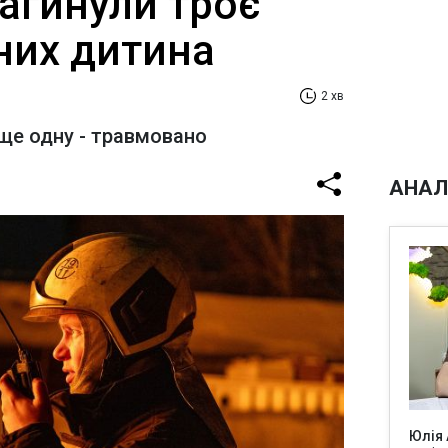
агинули троє
 них дитина
2 хв
 ще одну - травмовано
АНАЛ
Юлія