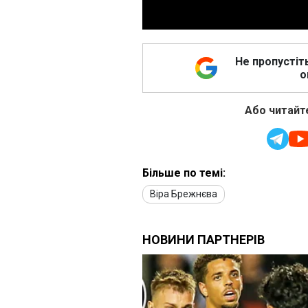
Не пропустіт
о
Або читайте
Більше по темі:
Віра Брежнєва