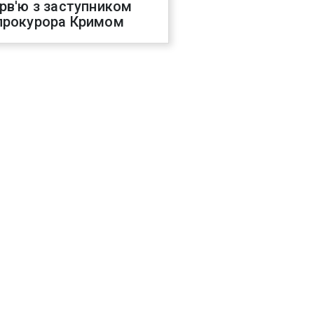
ерв'ю з заступником
прокурора Кримом