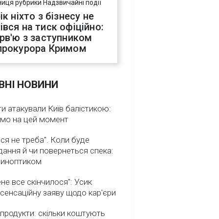
ниця рубрики Надзвичайні події
ік ніхто з бізнесу не
івся на тиск офіційно:
ерв'ю з заступником
прокурора Кримом
ВНІ НОВИНИ
и атакували Київ балістикою:
омо на цей момент
ся не треба". Коли буде
ання й чи повернеться спека:
 синоптиком
не все скінчилося": Усик
сенсаційну заяву щодо кар'єри
 продукти: скільки коштують