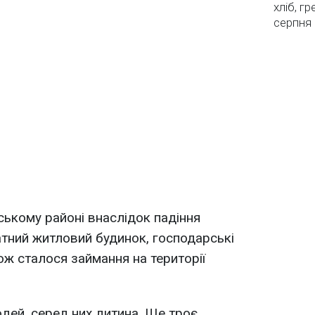
хліб, г
серпня
ському районі внаслідок падіння
тний житловий будинок, господарські
ож сталося займання на території
юдей, серед них дитина. Ще троє