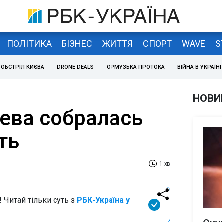
ПОЛІТИКА
БІЗНЕС
ЖИТТЯ
СПОРТ
WAVE
S
ОБСТРІЛ КИЄВА
DRONE DEALS
ОРМУЗЬКА ПРОТОКА
ВІЙНА В УКРАЇНІ
НОВИ
ева собралась
ть
1 хв
 Читай тільки суть з
РБК-Україна у