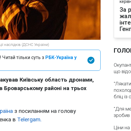
керів
За р
жал
інт
Ген
ції наслідків (ДСНС України)
ГОЛО
 Читай тільки суть з
РБК-Україна у
Окупант
що від
атакував Київську область дронами,
"Лякати
в Броварському районі на трьох
похолод
бліц із
"Для ме
раїна
з посиланням на голову
зробив 
ченка в
Telergam.
Ціни на