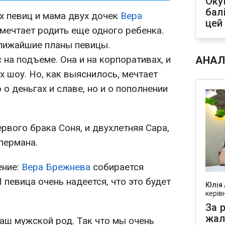
Оку
бал
х певиц и мама двух дочек
Вера
цей
 мечтает родить еще одного ребенка.
ближайшие планы певицы.
на подъеме. Она и на корпоративах, и
АНАЛ
х шоу. Но, как выяснилось, мечтает
 о деньгах и славе, но и о пополнении
ервого брака Соня, и двухлетняя Сара,
пермана.
ение:
Вера Брежнева
собирается
 певица очень надеется, что это будет
Юлія
керів
За р
жал
наш мужской род. Так что мы очень