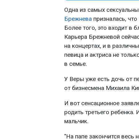
Одна из самых сексуальны
Брежнева
призналась, что
Более того, это входит в 
Карьера Брежневой сейчас 
на концертах, и в различны
певица и актриса не только
в семье.
У Веры уже есть дочь от п
от бизнесмена Михаила Ки
И вот сенсационное заявл
родить третьего ребенка. И
мальчик.
"На папе закончится весь 