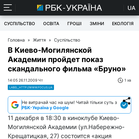
UA
СУСПІЛЬСТВО
ОСВІТА
ГРОШІ
ЗМІНИ
ЕКОЛОГІЯ
Головна
»
Життя
»
Суспільство
В Киево-Могилянской
Академии пройдет показ
скандального фильма «Бруно»
14:05 26.11.2009 Чт
1 хв
LABEL_HTTP://WWW.FOCUS.UA
Не витрачай час на шум! Читай тільки суть з
РБК-Україна у Google
11 декабря в 18:30 в киноклубе Киево-
Могилянской Академии (ул.Набережно-
Крещатицкая, 27) состоится «акция