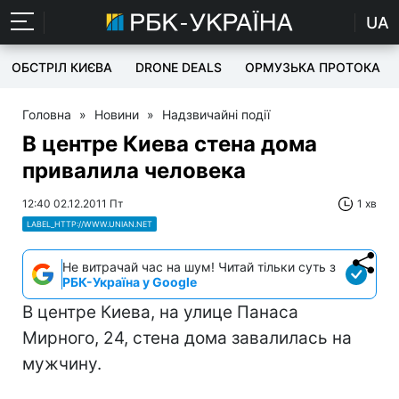
UA
ОБСТРІЛ КИЄВА
DRONE DEALS
ОРМУЗЬКА ПРОТОКА
Головна
»
Новини
»
Надзвичайні події
В центре Киева стена дома
привалила человека
12:40 02.12.2011 Пт
1 хв
LABEL_HTTP://WWW.UNIAN.NET
Не витрачай час на шум! Читай тільки суть з
РБК-Україна у Google
В центре Киева, на улице Панаса
Мирного, 24, стена дома завалилась на
мужчину.