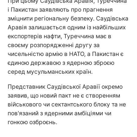
При цьому Саудівська Аравія, Туреччина
і Пакистан заявляють про прагнення
зміцнити регіональну безпеку. Саудівська
Аравія залишається одним із найбільших
експортерів нафти, Туреччина має в
своєму розпорядженні другу за
чисельністю армію в НАТО, а Пакистан є
єдиною державою з ядерною зброєю
серед мусульманських країн.
Представник Саудівської Аравії окремо
заявив, що новий пакт не є створенням
військового чи сектантського блоку та не
пов'язаний з ядерними амбіціями чи
гонкою озброєнь.