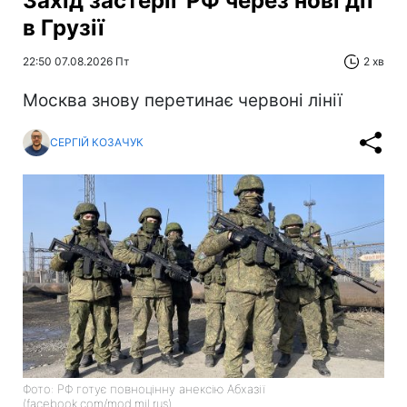
Захід застеріг РФ через нові дії
в Грузії
22:50 07.08.2026 Пт
2 хв
Москва знову перетинає червоні лінії
СЕРГІЙ КОЗАЧУК
Фото: РФ готує повноцінну анексію Абхазії
(facebook.com/mod.mil.rus)