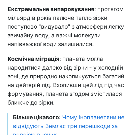
Екстремальне випаровування
: протягом
мільярдів років палюче тепло зірки
поступово "видувало" з атмосфери легку
звичайну воду, а важчі молекули
напівважкої води залишилися.
Космічна міграція
: планета могла
народитися далеко від зірки - у холодній
зоні, де природно накопичується багатий
на дейтерій лід. Вхопивши цей лід під час
формування, планета згодом змістилася
ближче до зірки.
Більше цікавого
:
Чому інопланетяни не
відвідують Землю: три перешкоди за
версією вчених