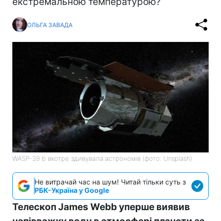
екстремальною температурою?
ОЛЬГА ЗАВАДА
WASP-39 b вкотре здивувала астрономів (фото: Unsplash)
Не витрачай час на шум! Читай тільки суть з
РБК-Україна у Google
Телескоп James Webb уперше виявив