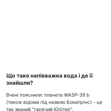
Що таке напівважка вода і де її
знайшли?
Вчені пояснили: планета WASP-39 b
(також відома під назвою Бокапрінс) - це
так званий "гарячий Юпітер".