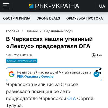
UA
ОБСТРІЛ КИЄВА
DRONE DEALS
ОРМУЗЬКА ПРОТОКА
Головна
»
Новини
»
Надзвичайні події
В Черкассах нашли угнанный
«Лексус» председателя ОГА
12:20 25.11.2011 Пт
1 хв
LABEL_HTTP://WWW.ZN.UA
Не витрачай час на шум! Читай тільки суть з
РБК-Україна у Google
Черкасская милиция за 5 часов
разыскала похищенное авто
председателя Черкасской
ОГА
Сергея
Тулуба.