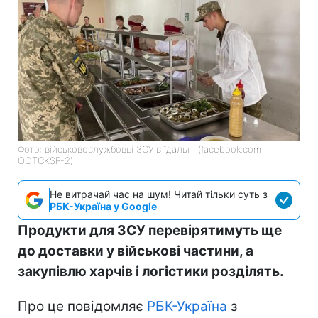
Фото: військовослужбовці ЗСУ в їдальні (facebook.com
OOTCKSP-2)
Не витрачай час на шум! Читай тільки суть з
РБК-Україна у Google
Продукти для ЗСУ перевірятимуть ще
до доставки у військові частини, а
закупівлю харчів і логістики розділять.
Про це повідомляє
РБК-Україна
з