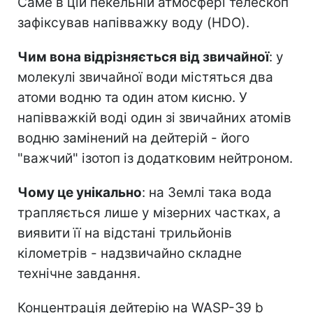
Саме в цій пекельній атмосфері телескоп
зафіксував напівважку воду (HDO).
Чим вона відрізняється від звичайної
: у
молекулі звичайної води містяться два
атоми водню та один атом кисню. У
напівважкій воді один зі звичайних атомів
водню замінений на дейтерій - його
"важчий" ізотоп із додатковим нейтроном.
Чому це унікально
: на Землі така вода
трапляється лише у мізерних частках, а
виявити її на відстані трильйонів
кілометрів - надзвичайно складне
технічне завдання.
Концентрація дейтерію на WASP-39 b