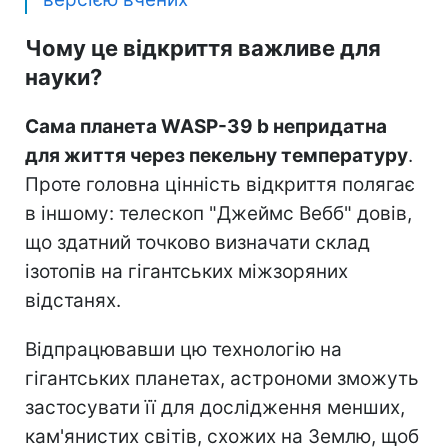
Чому це відкриття важливе для
науки?
Сама планета WASP-39 b непридатна
для життя через пекельну температуру
.
Проте головна цінність відкриття полягає
в іншому: телескоп "Джеймс Вебб" довів,
що здатний точково визначати склад
ізотопів на гігантських міжзоряних
відстанях.
Відпрацювавши цю технологію на
гігантських планетах, астрономи зможуть
застосувати її для дослідження менших,
кам'янистих світів, схожих на Землю, щоб