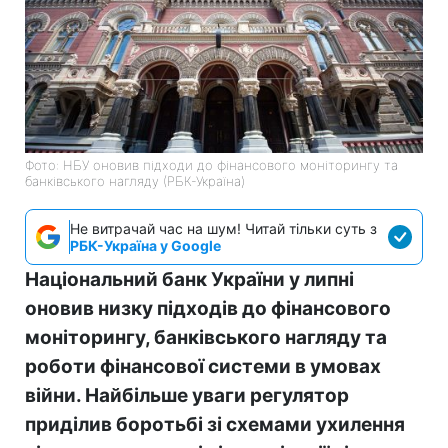
Фото: НБУ оновив підходи до фінансового моніторингу та
банківського нагляду (РБК-Україна)
Не витрачай час на шум! Читай тільки суть з
РБК-Україна у Google
Національний банк України у липні
оновив низку підходів до фінансового
моніторингу, банківського нагляду та
роботи фінансової системи в умовах
війни. Найбільше уваги регулятор
приділив боротьбі зі схемами ухилення