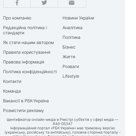
Про компанію
Новини України
Редакційна політика і
Аналітика
стандарти
Політика
Як стати нашим автором
Бізнес
Правила користування
Життя
Правова інформація
Розваги
Політика конфіденційності
Lifestyle
Контакти
Команда
Вакансії в РБК-Україна
Розмістити рекламу
Ідентифікатор онлайн-медіа в Реєстрі суб’єктів у сфері медіа —
R40-05347
Інформаційний портал «РБК-Україна» має тримовну версію
(українську, російську та англійську), головна сторінка порталу -