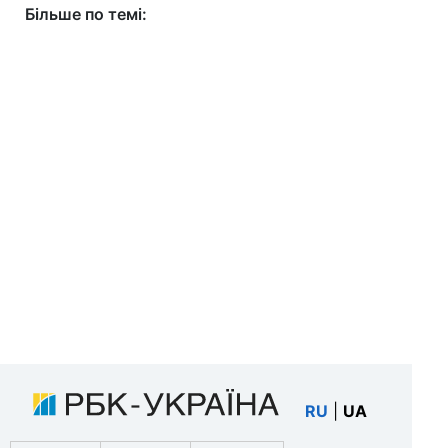
Більше по темі:
RU
|
UA