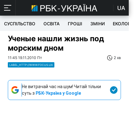
UA
СУСПІЛЬСТВО
ОСВІТА
ГРОШІ
ЗМІНИ
ЕКОЛОГІЯ
Ученые нашли жизнь под
морским дном
11:45 19.11.2010 Пт
2 хв
LABEL_HTTP://WWW.FOCUS.UA
Не витрачай час на шум! Читай тільки
суть з
РБК-Україна у Google