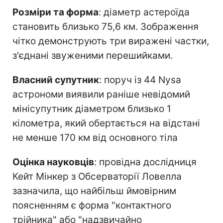
Розміри та форма
: діаметр астероїда
становить близько 75,6 км. Зображення
чітко демонструють три виражені частки,
з'єднані звуженими перешийками.
Власний супутник
: поруч із 44 Nysa
астрономи виявили раніше невідомий
мінісупутник діаметром близько 1
кілометра, який обертається на відстані
не менше 170 км від основного тіла
Оцінка науковців
: провідна дослідниця
Кейт Мінкер з Обсерваторії Ловелла
зазначила, що найбільш ймовірним
поясненням є форма "контактного
трійника" або "надзвичайно