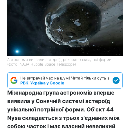
Астрономи виявили астероїд рекордно складної форми
(фото: NASA Hubble Space Telescope)
Не витрачай час на шум! Читай тільки суть з
РБК-Україна у Google
Міжнародна група астрономів вперше
виявила у Сонячній системі астероїд
унікальної потрійної форми. Об'єкт 44
Nysa складається з трьох з'єднаних між
собою часток і має власний невеликий