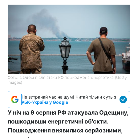
Фото: в Одесі після атаки РФ пошкоджена енергетика (Getty
Images)
Не витрачай час на шум! Читай тільки суть з
РБК-Україна у Google
У ніч на 9 серпня РФ атакувала Одещину,
пошкодивши енергетичні об'єкти.
Пошкодження виявилися серйозними,