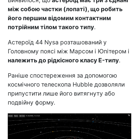
Виявилося, що
астероїд має три з'єднані
між собою частки (лопаті), що робить
його першим відомим контактним
потрійним тілом такого типу
.
Астероїд 44 Nysa розташований у
Головному поясі між Марсом і Юпітером і
належить до рідкісного класу E-типу
.
Раніше спостереження за допомогою
космічного телескопа Hubble дозволяли
припустити лише його витягнуту або
подвійну форму.