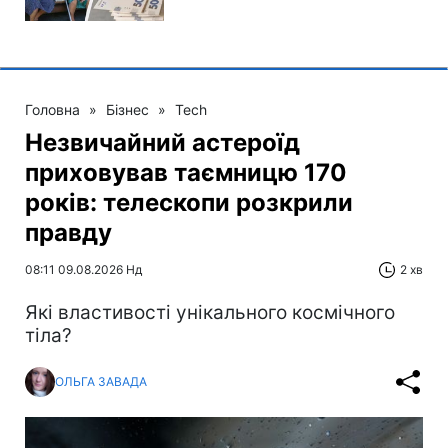
Головна
»
Бізнес
»
Tech
Незвичайний астероїд
приховував таємницю 170
років: телескопи розкрили
правду
08:11 09.08.2026 Нд
2 хв
Які властивості унікального космічного
тіла?
ОЛЬГА ЗАВАДА