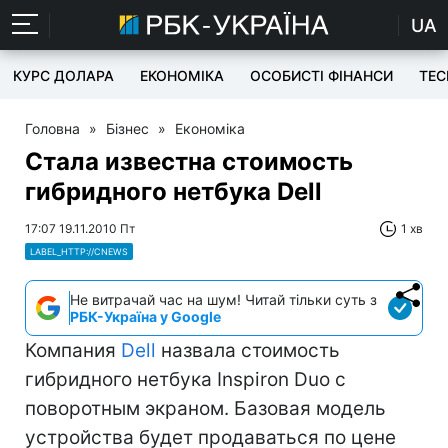
UA
КУРС ДОЛАРА
ЕКОНОМІКА
ОСОБИСТІ ФІНАНСИ
TEC
Головна
»
Бізнес
»
Економіка
Стала известна стоимость
гибридного нетбука Dell
17:07 19.11.2010 Пт
1 хв
LABEL_HTTP://CNEWS
Не витрачай час на шум! Читай тільки суть з
РБК-Україна у Google
Компания
Dell
назвала стоимость
гибридного нетбука Inspiron Duo с
поворотным экраном. Базовая модель
устройства будет продаваться по цене