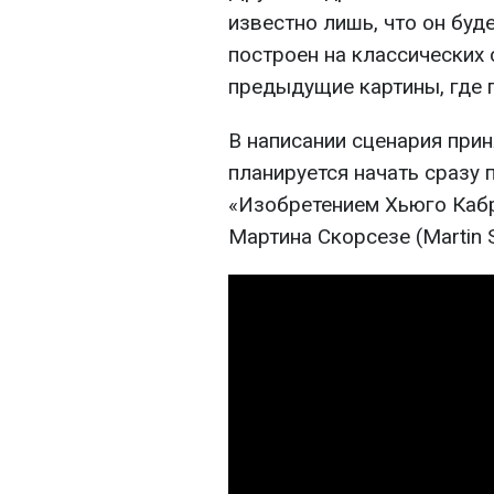
известно лишь, что он буд
построен на классических 
предыдущие картины, где 
В написании сценария прин
планируется начать сразу 
«Изобретением Хьюго Кабре
Мартина Скорсезе (Martin 