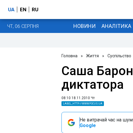
UA
EN
RU
НОВИНИ
АНАЛІТИКА
ЧТ, 06 СЕРПНЯ
Головна
»
Життя
»
Суспільство
Саша Барон
диктатора
08:10 18.11.2010 Чт
LABEL_HTTP://WWW.FOCUS.UA
Не витрачай час на шум!
Google