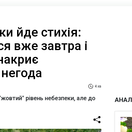
ки йде стихія:
я вже завтра і
 накриє
 негода
4 хв
жовтий" рівень небезпеки, але до
АНАЛ