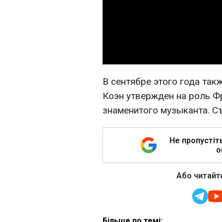
В сентябре этого года так
Коэн утвержден на роль 
знаменитого музыканта. Съ
Не пропустіт
о
Або читайте
Більше по темі: