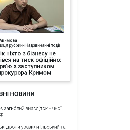
 Акимова
ниця рубрики Надзвичайні події
ік ніхто з бізнесу не
івся на тиск офіційно:
ерв'ю з заступником
прокурора Кримом
ВНІ НОВИНИ
 є загиблий внаслідок нічної
РФ
ькі дрони уразили Ільський та