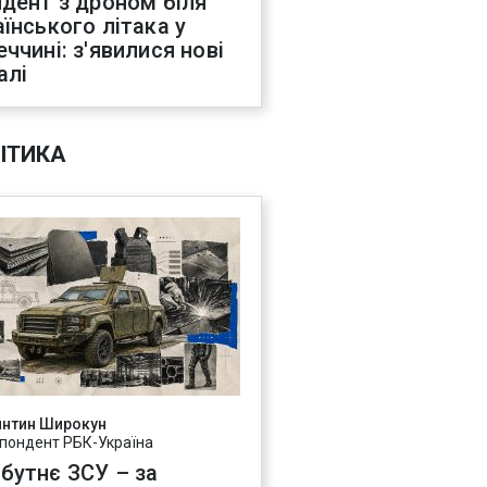
идент з дроном біля
аїнського літака у
еччині: з'явилися нові
алі
ІТИКА
янтин Широкун
пондент РБК-Україна
бутнє ЗСУ – за