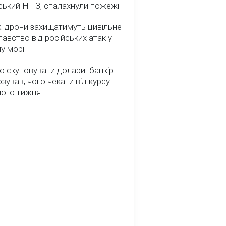
ський НПЗ, спалахнули пожежі
і дрони захищатимуть цивільне
авство від російських атак у
у морі
о скуповувати долари: банкір
зував, чого чекати від курсу
ного тижня