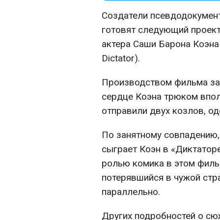
Создатели псевдодокумент
готовят следующий проект
актера Саши Барона Коэна
Dictator).
Производством фильма зай
сердце Коэна трюком вполн
отправили двух козлов, од
По занятному совпадению,
сыграет Коэн в «Диктаторе
ролью комика в этом филь
потерявшийся в чужой стра
параллельно.
Других подробностей о сю