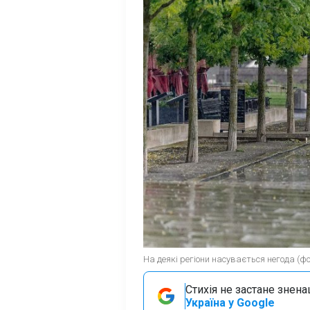
На деякі регіони насувається негода (ф
Стихія не застане знена
Україна у Google