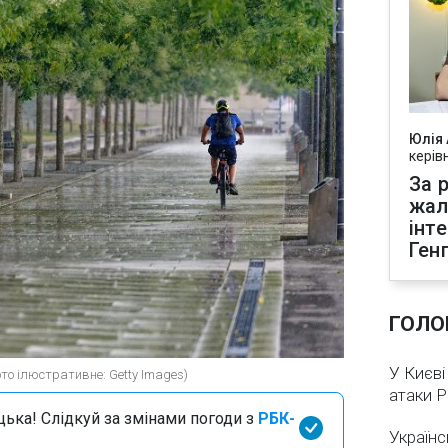
Юлія
керів
За р
жал
інт
Ген
ГОЛО
У Києві
ото ілюстративне: Getty Images)
атаки 
цька! Слідкуй за змінами погоди з
РБК-
Українс