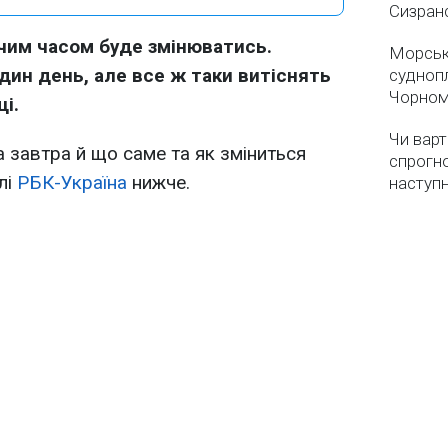
Сизран
жчим часом буде змінюватись.
Морськ
один день, але все ж таки витіснять
суднопл
Чорном
і.
Чи варт
 завтра й що саме та як зміниться
спрогно
лі
РБК-Україна
нижче.
наступ