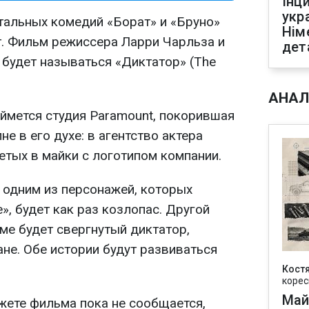
Інц
укр
альных комедий «Борат» и «Бруно»
Нім
. Фильм режиссера Ларри Чарльза и
дет
 будет называться «Диктатор» (The
АНАЛ
мется студия Paramount, покорившая
е в его духе: в агентство актера
етых в майки с логотипом компании.
 одним из персонажей, которых
», будет как раз козлопас. Другой
ме будет свергнутый диктатор,
не. Обе истории будут развиваться
Кост
корес
Май
жете фильма пока не сообщается,