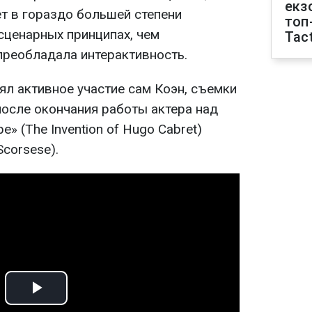
екз
ет в гораздо большей степени
топ
сценарных принципах, чем
Tact
преобладала интерактивность.
ял активное участие сам Коэн, съемки
после окончания работы актера над
» (The Invention of Hugo Cabret)
Scorsese).
Play