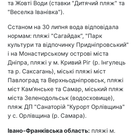
та Жовті Води (ставки "Дитячий пляж" та
"Веселка Іванівка").
Сстаном на 30 липня вода відповідала
нормам: пляжі "Сагайдак", "Парк
культури та відпочинку Придніпровський"
і на Монастирському острові міста
Дніпра, пляжі у м. Кривий Ріг (р. Інгулець
та р. Саксагань), міські пляжі міст
Павлоград та Верхньодніпровськ, пляжі
міст Кам’янське та Самар, міський пляж
міста Зеленодольськ (водосховище),
пляж ДП "Санаторій "Курорт Орлівщина"
у с. Орлівщина (р. Самара).
Івано-Франківська область:
пляжі м.