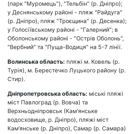
(парк "Муромець"), "Тельбін" (р. Дніпро);
у Деснянському районі - пляж "Райдуга"
(р. Дніпро), пляж "Троєщина" (р. Десенка);
у Голосіївському районі - "Галерний"; в
Оболонському районі - "Острів Оболонь",
"Вербний" та "Пуща-Водиця" на 5-7 лінії.
Волинська область:
пляжі м. Ковель (р.
Турія), м. Берестечко Луцького району (р.
Стир).
Дніпропетровська область:
міські пляжі
міст Павлоград (р. Вовча) та
Верхньодніпровськ (Кам'янське
водосховище, р. Дніпро), пляжі міст
Кам’янське (р. Дніпро), Самар (р. Самара)