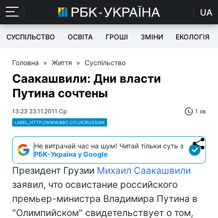
UA
СУСПІЛЬСТВО
ОСВІТА
ГРОШІ
ЗМІНИ
ЕКОЛОГІЯ
Головна
»
Життя
»
Суспільство
Саакашвили: Дни власти
Путина сочтены
13:23 23.11.2011 Ср
1 хв
LABEL_HTTP://WWW.BBC.CO.UK/RUSSIAN
Не витрачай час на шум! Читай тільки суть з
РБК-Україна у Google
Президент Грузии
Михаил Саакашвили
заявил, что освистание российского
премьер-министра Владимира Путина в
"Олимпийском" свидетельствует о том,