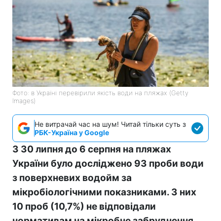
Фото: в Україні перевірили якість води на пляжах (Getty
Images)
Не витрачай час на шум! Читай тільки суть з
РБК-Україна у Google
З 30 липня до 6 серпня на пляжах
України було досліджено 93 проби води
з поверхневих водойм за
мікробіологічними показниками. З них
10 проб (10,7%) не відповідали
нормативам на мікробне забруднення.