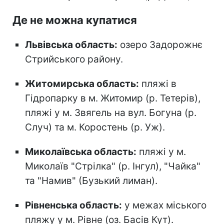
Де не можна купатися
Львівська область:
озеро Задорожнє
Стрийського району.
Житомирська область:
пляжі в
Гідропарку в м. Житомир (р. Тетерів),
пляжі у м. Звягель на вул. Богуна (р.
Случ) та м. Коростень (р. Уж).
Миколаївська область:
пляжі у м.
Миколаїв "Стрілка" (р. Інгул), "Чайка"
та "Намив" (Бузький лиман).
Рівненська область:
у межах міського
пляжу у м. Рівне (оз. Басів Кут).