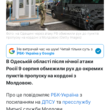
Фото: на Одещині через атаку РФ обмежили рух до пунктів
пропуску на кордоні з Молдовою (Getty Images)
Не витрачай час на шум! Читай тільки суть з
РБК-Україна у Google
В Одеській області після нічної атаки
Росії 9 серпня обмежили рух до окремих
пунктів пропуску на кордоні з
Молдовою.
Про це повідомляє
РБК-Україна
з
посиланням на
ДПСУ
та
пресслужбу
Митної служби Молдови.