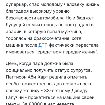
суперкар, спас молодому человеку жизнь
благодаря высокому уровню
безопасности автомобиля. Но и бюджет
будущей семьи отнюдь не пострадал от
аварии, в которую попал мужчина,
торопясь на бракосочетание, хотя
машина после
ДТП
фактически перестала
именоваться "средством передвижения".
День, когда пара должна была
официально получить статус супругов,
Паттисон Аби-Харт решила отметить
особо торжественно, дав возможность
своему жениху - 33-летнему Дэвиду
Галуччи - прокатиться на машине своей
мечты. За £8000 в час невеста