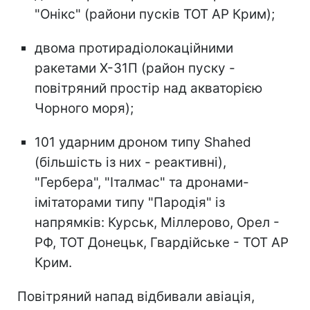
"Онікс" (райони пусків ТОТ АР Крим);
двома протирадіолокаційними
ракетами Х-31П (район пуску -
повітряний простір над акваторією
Чорного моря);
101 ударним дроном типу Shahed
(більшість із них - реактивні),
"Гербера", "Італмас" та дронами-
імітаторами типу "Пародія" із
напрямків: Курськ, Міллерово, Орел -
РФ, ТОТ Донецьк, Гвардійське - ТОТ АР
Крим.
Повітряний напад відбивали авіація,