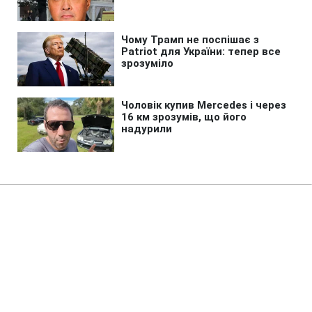
Головна
»
Новини
»
У світі
Трамп пригрозив в'язницею
винним у витоку даних про
дефіцит ракет
09:14 06.08.2026 Чт
2 хв