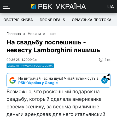
UA
ОБСТРІЛ КИЄВА
DRONE DEALS
ОРМУЗЬКА ПРОТОКА
Головна
»
Новини
»
Інше
На свадьбу поспешишь -
невесту Lamborghini лишишь
09:36 25.11.2009 Ср
2 хв
LABEL_HTTP://WWW.INFOCAR.COM.UA
Не витрачай час на шум! Читай тільки суть з
РБК-Україна у Google
Возможно, что роскошный подарок на
свадьбу, который сделала американка
своему жениху, за весьма приличные
деньги арендовав для него итальянский