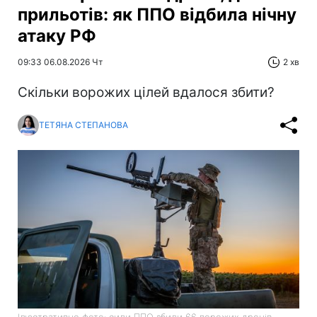
прильотів: як ППО відбила нічну
атаку РФ
09:33 06.08.2026 Чт
2 хв
Скільки ворожих цілей вдалося збити?
ТЕТЯНА СТЕПАНОВА
Ілюстративне фото: сили ППО збили 66 ворожих дронів