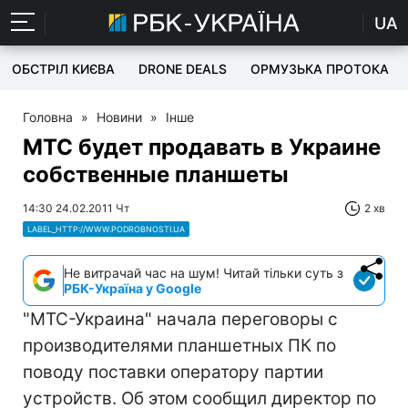
UA
ОБСТРІЛ КИЄВА
DRONE DEALS
ОРМУЗЬКА ПРОТОКА
Головна
»
Новини
»
Інше
МТС будет продавать в Украине
собственные планшеты
14:30 24.02.2011 Чт
2 хв
LABEL_HTTP://WWW.PODROBNOSTI.UA
Не витрачай час на шум! Читай тільки суть з
РБК-Україна у Google
"МТС-Украина" начала переговоры с
производителями планшетных ПК по
поводу поставки оператору партии
устройств. Об этом сообщил директор по