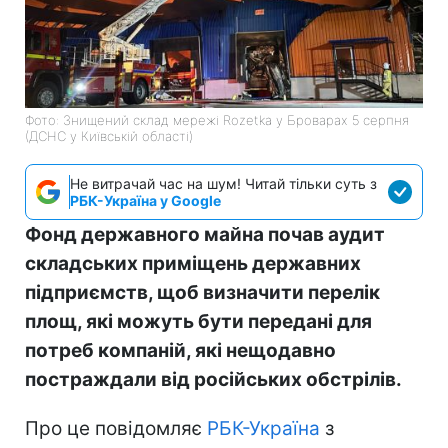
Фото: Знищений склад мережі Rozetka у Броварах 5 серпня
(ДСНС у Київській області)
Не витрачай час на шум! Читай тільки суть з
РБК-Україна у Google
Фонд державного майна почав аудит
складських приміщень державних
підприємств, щоб визначити перелік
площ, які можуть бути передані для
потреб компаній, які нещодавно
постраждали від російських обстрілів.
Про це повідомляє
РБК-Україна
з