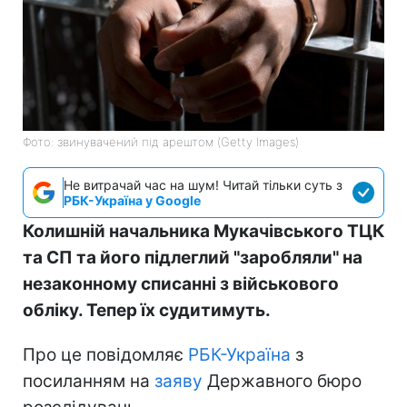
Фото: звинувачений під арештом (Getty Images)
Не витрачай час на шум! Читай тільки суть з
РБК-Україна у Google
Колишній начальника Мукачівського ТЦК
та СП та його підлеглий "заробляли" на
незаконному списанні з військового
обліку. Тепер їх судитимуть.
Про це повідомляє
РБК-Україна
з
посиланням на
заяву
Державного бюро