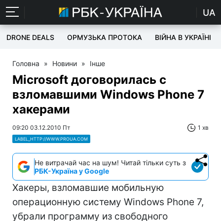
UA
DRONE DEALS
ОРМУЗЬКА ПРОТОКА
ВІЙНА В УКРАЇНІ
Головна
»
Новини
»
Інше
Microsoft договорилась с
взломавшими Windows Phone 7
хакерами
09:20 03.12.2010 Пт
1 хв
LABEL_HTTP://WWW.PROUA.COM
Не витрачай час на шум! Читай тільки суть з
РБК-Україна у Google
Хакеры, взломавшие мобильную
операционную систему Windows Phone 7,
убрали программу из свободного