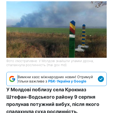
Фото ілюстративне: У Молдові знайшли уламки дрона,
спалахнула рослинність (mai gov md)
Вимкни хаос міжнародних новин! Отримуй
тільки важливе з
РБК-Україна у Google
У Молдові поблизу села Крокмаз
Штефан-Водського району 9 серпня
пролунав потужний вибух, після якого
спалахнула суха рослинність.