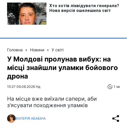
Головна
»
Новини
»
У світі
У Молдові пролунав вибух: на
місці знайшли уламки бойового
дрона
15:27 09.08.2026 Нд
1 хв
На місце вже виїхали сапери, аби
з'ясувати походження уламків
ВАЛЕРІЯ АБАБІНА