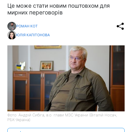
Це може стати новим поштовхом для
мирних переговорів
РОМАН КОТ
ЮЛІЯ КАПІТОНОВА
Фото: Андрій Сибіга, в.о. глави МЗС України (Віталій Носач,
РБК-Україна)