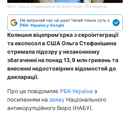
Фото: Ольга Стефанішина (Віталій Носач, РБК-Україна)
Не витрачай час на шум! Читай тільки суть з
РБК-Україна у Google
Колишня віцепремʼєрка з євроінтеграції
та експосол в США Ольга Стефанішина
отримала підозру у незаконному
збагаченні на понад 13,9 млн гривень та
внесенні недостовірних відомостей до
декларації.
Про це повідомляє
РБК-Україна
з
посиланням на
заяву
Національного
антикорупційного бюро (НАБУ).