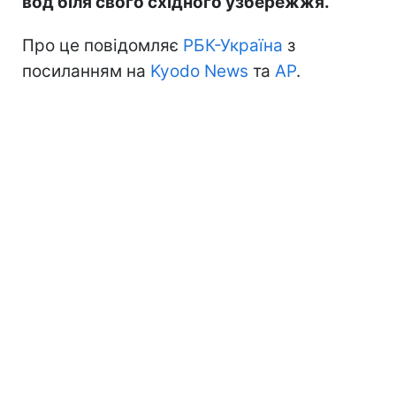
вод біля свого східного узбережжя.
Про це повідомляє
РБК-Україна
з
посиланням на
Kyodo News
та
АР
.