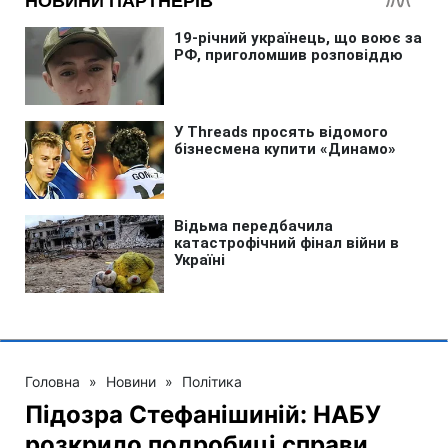
Головна
»
Новини
»
Політика
Підозра Стефанішиній: НАБУ
розкрило подробиці справи