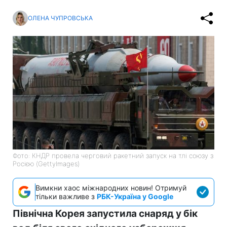
ОЛЕНА ЧУПРОВСЬКА
Фото: КНДР провела черговий ракетний запуск на тлі союзу з
Росією (GettyImages)
Вимкни хаос міжнародних новин! Отримуй
тільки важливе з
РБК-Україна у Google
Північна Корея запустила снаряд у бік