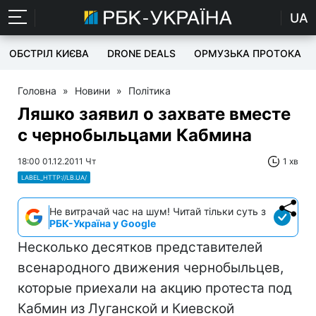
UA
ОБСТРІЛ КИЄВА
DRONE DEALS
ОРМУЗЬКА ПРОТОКА
Головна
»
Новини
»
Політика
Ляшко заявил о захвате вместе
с чернобыльцами Кабмина
18:00 01.12.2011 Чт
1 хв
LABEL_HTTP://LB.UA/
Не витрачай час на шум! Читай тільки суть з
РБК-Україна у Google
Несколько десятков представителей
всенародного движения чернобыльцев,
которые приехали на акцию протеста под
Кабмин из Луганской и Киевской