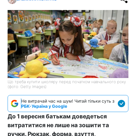
Що треба купити школяру перед початком навчального року
(фото: Getty Images)
Не витрачай час на шум! Читай тільки суть з
РБК-Україна у Google
До 1 вересня батькам доведеться
витратитися не лише на зошити та
ручки. Рюкзак, форма, взуття,