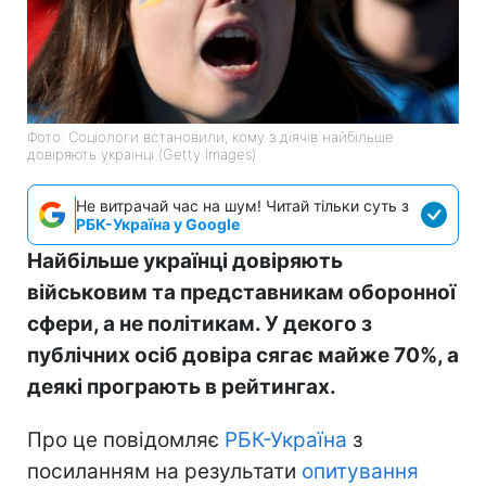
Фото: Соціологи встановили, кому з діячів найбільше
довіряють українці (Getty Images)
Не витрачай час на шум! Читай тільки суть з
РБК-Україна у Google
Найбільше українці довіряють
військовим та представникам оборонної
сфери, а не політикам. У декого з
публічних осіб довіра сягає майже 70%, а
деякі програють в рейтингах.
Про це повідомляє
РБК-Україна
з
посиланням на результати
опитування