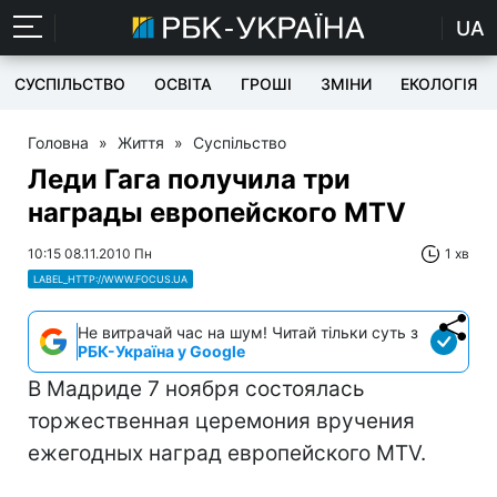
UA
СУСПІЛЬСТВО
ОСВІТА
ГРОШІ
ЗМІНИ
ЕКОЛОГІЯ
Головна
»
Життя
»
Суспільство
Леди Гага получила три
награды европейского MTV
10:15 08.11.2010 Пн
1 хв
LABEL_HTTP://WWW.FOCUS.UA
Не витрачай час на шум! Читай тільки суть з
РБК-Україна у Google
В Мадриде 7 ноября состоялась
торжественная церемония вручения
ежегодных наград европейского MTV.