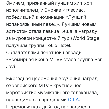
Эминем, признанный лучшим хип-хоп
исполнителем, и Энрике Иглесиас,
победивший в номинации «Лучший
испаноязычный певец». Лучшим новым
артистом стала певица Кеша, а награду
за мировой концертный тур (World Stage)
получила группа Tokio Hotel.
Обладателями почетной награды
«Всемирная икона MTV» стала группа Bon
Jovi.
Ежегодная церемония вручения наград
европейского MTV - крупнейшее
мероприятие музыкального телеканала,
проводимое за пределами
США
.
Церемония каждый год проводится в