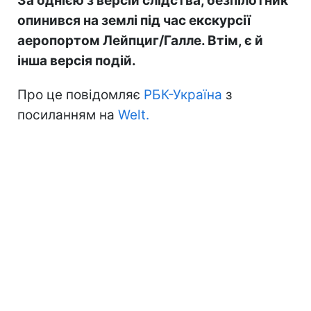
За однією з версій слідства, безпілотник
опинився на землі під час екскурсії
аеропортом Лейпциг/Галле. Втім, є й
інша версія подій.
Про це повідомляє
РБК-Україна
з
посиланням на
Welt.