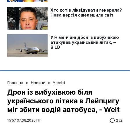
Головна
»
Новини
»
У світі
Дрон із вибухівкою біля
українського літака в Лейпцигу
міг збити водій автобуса, - Welt
15:57 07.08.2026 Пт
2 хв