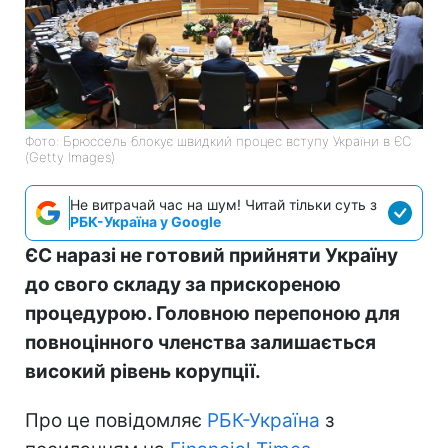
Фото: Брюссель блокує швидкий процес вступу України в ЄС
(Getty Images)
Не витрачай час на шум! Читай тільки суть з
РБК-Україна у Google
ЄС наразі не готовий прийняти Україну
до свого складу за прискореною
процедурою. Головною перепоною для
повноцінного членства залишається
високий рівень корупції.
Про це повідомляє
РБК-Україна
з