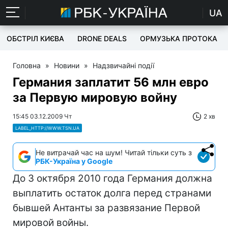
UA
ОБСТРІЛ КИЄВА
DRONE DEALS
ОРМУЗЬКА ПРОТОКА
Головна
»
Новини
»
Надзвичайні події
Германия заплатит 56 млн евро
за Первую мировую войну
15:45 03.12.2009 Чт
2 хв
LABEL_HTTP://WWW.TSN.UA
Не витрачай час на шум! Читай тільки суть з
РБК-Україна у Google
До 3 октября 2010 года Германия должна
выплатить остаток долга перед странами
бывшей Антанты за развязание Первой
мировой войны.