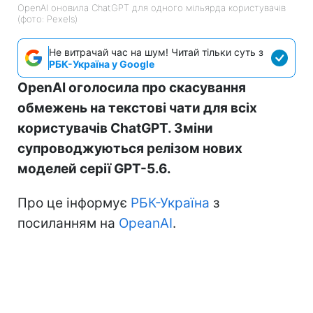
OpenAI оновила ChatGPT для одного мільярда користувачів
(фото: Pexels)
Не витрачай час на шум! Читай тільки суть з
РБК-Україна у Google
OpenAI оголосила про скасування
обмежень на текстові чати для всіх
користувачів ChatGPT. Зміни
супроводжуються релізом нових
моделей серії GPT-5.6.
Про це інформує
РБК-Україна
з
посиланням на
OpeanAI
.