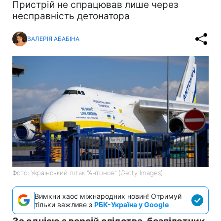
Пристрій не спрацював лише через
несправність детонатора
ВАЛЕРІЯ АБАБІНА
Фото: Український літак "Антонов" (Getty Images)
Вимкни хаос міжнародних новин! Отримуй
тільки важливе з
РБК-Україна у Google