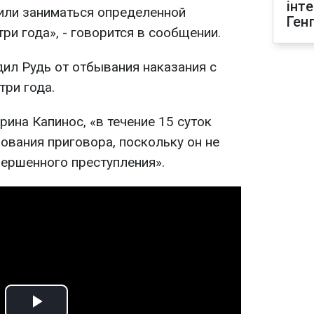
інт
или заниматься определенной
Ген
ри года», - говорится в сообщении.
дил Рудь от отбывания наказания с
три года.
ина Капинос, «в течение 15 суток
ования приговора, поскольку он не
вершенного преступления».