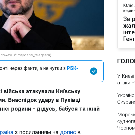
Юлія
керів
За р
жал
інт
Ген
пожежі (t.me/dsns_telegram)
ГОЛО
нті через факти, а не чутки з
РБК-
У Києві
атаки 
кі війська атакували Київську
Українс
. Внаслідок удару в Пухівці
Сизран
ієї родини - дідусь, бабуся та їхній
Морськ
суднопл
Чорном
раїна
з посиланням на
допис
в