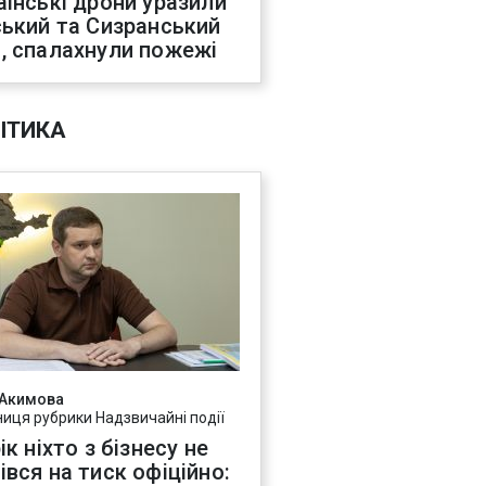
аїнські дрони уразили
ський та Сизранський
, спалахнули пожежі
ІТИКА
 Акимова
ниця рубрики Надзвичайні події
ік ніхто з бізнесу не
івся на тиск офіційно: