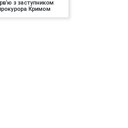
ерв'ю з заступником
прокурора Кримом