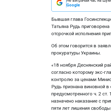
Не витрачай час на шум!
Google
Бывшая глава Госинспекци
Татьяна Рудь приговорена
отсрочкой исполнения приг
Об этом говорится в заяв
прокуратуры Украины.
«18 ноября Деснянский ра
согласно которому экс-гл
контролю за ценами Минис
Рудь признана виновной в
предусмотренного ч. 2 ст. 1
назначено наказание с при
пяти лет лишения свободы