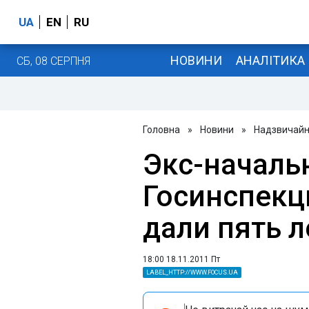
UA
EN
RU
НОВИНИ
АНАЛІТИКА
СБ, 08 СЕРПНЯ
Головна
»
Новини
»
Надзвичайні
Экс-началь
Госинспекц
дали пять 
18:00 18.11.2011 Пт
LABEL_HTTP://WWW.FOCUS.UA