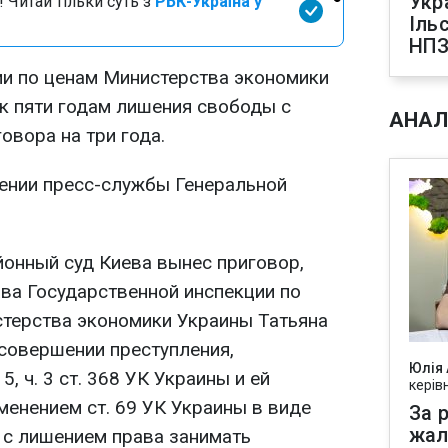
Укр
 Читай тільки суть з
РБК-Україна у
Іль
НПЗ
и по ценам Министерства экономики
 к пяти годам лишения свободы с
АНАЛ
овора на три года.
лении пресс-службы Генеральной
йонный суд Киева вынес приговор,
ава Государственной инспекции по
терства экономики Украины Татьяна
 совершении преступления,
Юлія
5, ч. 3 ст. 368 УК Украины и ей
керів
менением ст. 69 УК Украины в виде
За р
жал
 с лишением права занимать