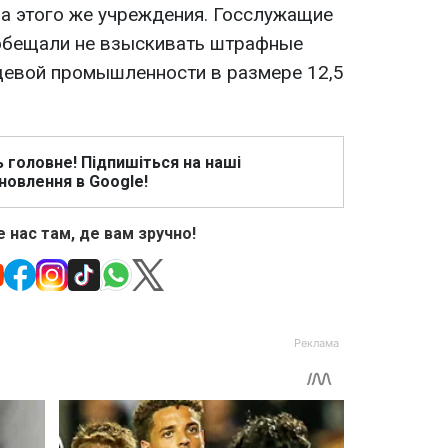
ла этого же учреждения. Госслужащие
 обещали не взыскивать штрафные
щевой промышленности в размере 12,5
ь головне! Підпишіться на наші
новлення в Google!
 нас там, де вам зручно!