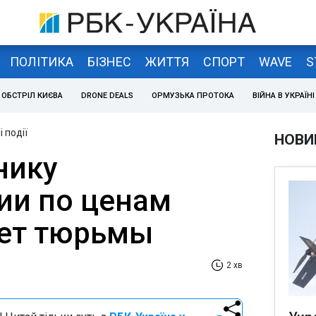
ПОЛІТИКА
БІЗНЕС
ЖИТТЯ
СПОРТ
WAVE
S
ОБСТРІЛ КИЄВА
DRONE DEALS
ОРМУЗЬКА ПРОТОКА
ВІЙНА В УКРАЇНІ
 події
НОВИ
нику
ии по ценам
лет тюрьмы
2 хв