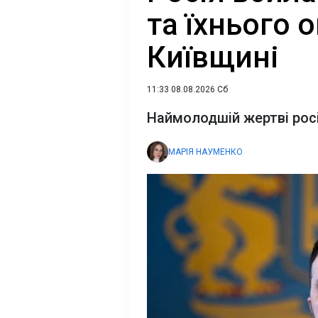
та їхнього о
Київщині
11:33 08.08.2026 Сб
Наймолодшій жертві росі
МАРІЯ НАУМЕНКО