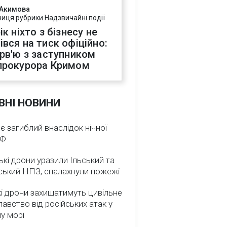
 Акимова
ниця рубрики Надзвичайні події
ік ніхто з бізнесу не
івся на тиск офіційно:
ерв'ю з заступником
прокурора Кримом
ВНІ НОВИНИ
 є загиблий внаслідок нічної
РФ
ькі дрони уразили Ільський та
ський НПЗ, спалахнули пожежі
і дрони захищатимуть цивільне
авство від російських атак у
у морі