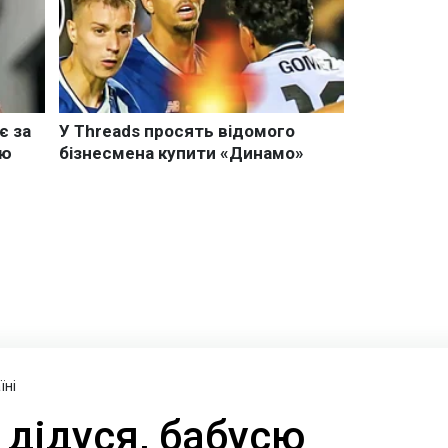
їні
 дідуся, бабусю