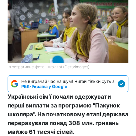
Ілюстративне фото: школярі (GettyImages)
Не витрачай час на шум! Читай тільки суть з
РБК-Україна у Google
Українські сім'ї почали одержувати
перші виплати за програмою "Пакунок
школяра". На початковому етапі держава
перерахувала понад 308 млн. гривень
майже 61 тисячі сімей.