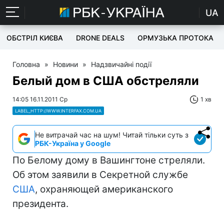
UA
ОБСТРІЛ КИЄВА
DRONE DEALS
ОРМУЗЬКА ПРОТОКА
Головна
»
Новини
»
Надзвичайні події
Белый дом в США обстреляли
14:05 16.11.2011 Ср
1 хв
LABEL_HTTP://WWW.INTERFAX.COM.UA
Не витрачай час на шум! Читай тільки суть з
РБК-Україна у Google
По Белому дому в Вашингтоне стреляли.
Об этом заявили в Секретной службе
США
, охраняющей американского
президента.