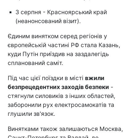
3 серпня - Красноярський край
(неанонсований візит).
Єдиним винятком серед регіонів у
європейській частині РФ стала Казань,
куди Путін приїздив на заздалегідь
спланований саміт.
Під час цієї поїздки в місті
вжили
безпрецедентних заходів безпеки
-
стягнули силовиків з інших областей,
заборонили рух електросамокатів та
глушили зв'язок.
Винятками також залишаються Москва,
Санкт-Петербург та Валдай, де