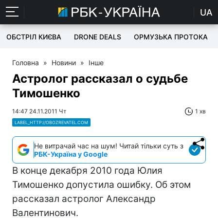
UA
ОБСТРІЛ КИЄВА
DRONE DEALS
ОРМУЗЬКА ПРОТОКА
Головна
»
Новини
»
Інше
Астролог рассказал о судьбе
Тимошенко
14:47 24.11.2011 Чт
1 хв
LABEL_HTTP://OBOZREVATEL.COM
Не витрачай час на шум! Читай тільки суть з
РБК-Україна у Google
В конце декабря 2010 года Юлия
Тимошенко допустила ошибку. Об этом
рассказал астролог Александр
Валентинович.