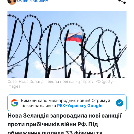
ВАЛЕРІЯ АБАБІНА
Фото: Нова Зеландія ввела нові санкції проти РФ (getty
images)
Вимкни хаос міжнародних новин! Отримуй
тільки важливе з
РБК-Україна у Google
Нова Зеландія запровадила нові санкції
проти прибічників війни РФ. Під
обмеження підпали 33 фізичні та