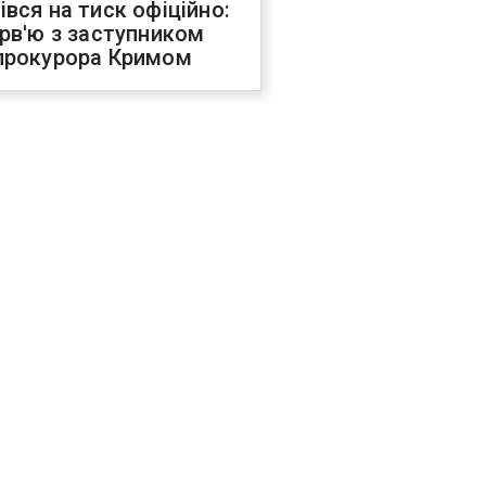
івся на тиск офіційно:
ерв'ю з заступником
прокурора Кримом