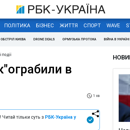
ПОЛІТИКА
БІЗНЕС
ЖИТТЯ
СПОРТ
WAVE
S
ОБСТРІЛ КИЄВА
DRONE DEALS
ОРМУЗЬКА ПРОТОКА
ВІЙНА В УКРАЇНІ
 події
НОВИ
к"ограбили в
1 хв
 Читай тільки суть з
РБК-Україна у