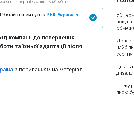
ГОЛО
вернення ветеранів до цивільної роботи
 Читай тільки суть з
РБК-Україна у
УЗ тер
поїздів
обмеж
хід компанії до повернення
Долар 
боти та їхньої адаптації після
найбіль
серпня
Ціни на
раїна
з посиланням на матеріал
дизель 
Спеку р
якою бу