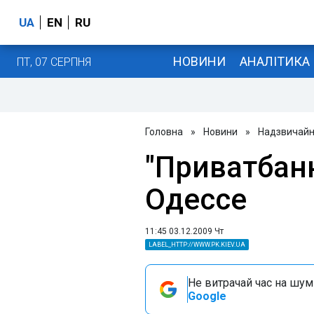
UA
EN
RU
НОВИНИ
АНАЛІТИКА
ПТ, 07 СЕРПНЯ
Головна
»
Новини
»
Надзвичайні
"Приватбан
Одессе
11:45 03.12.2009 Чт
LABEL_HTTP://WWW.PK.KIEV.UA
Не витрачай час на шум!
Google