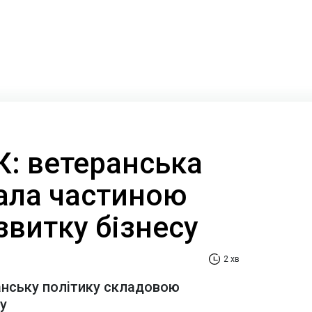
К: ветеранська
тала частиною
озвитку бізнесу
2 хв
нську політику складовою
су