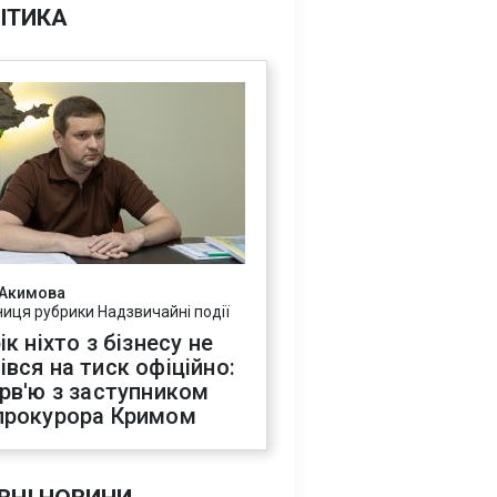
ІТИКА
 Акимова
ниця рубрики Надзвичайні події
ік ніхто з бізнесу не
івся на тиск офіційно:
ерв'ю з заступником
прокурора Кримом