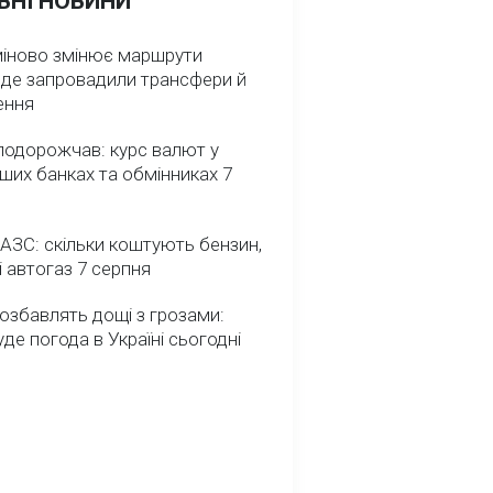
ВНІ НОВИНИ
міново змінює маршрути
: де запровадили трансфери й
ення
подорожчав: курс валют у
ших банках та обмінниках 7
 АЗС: скільки коштують бензин,
і автогаз 7 серпня
озбавлять дощі з грозами:
де погода в Україні сьогодні