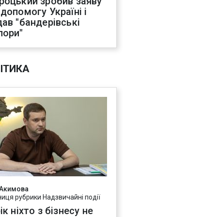
роцький зробив заяву
 допомогу Україні і
дав "бандерівські
пори"
ІТИКА
 Акимова
ниця рубрики Надзвичайні події
ік ніхто з бізнесу не