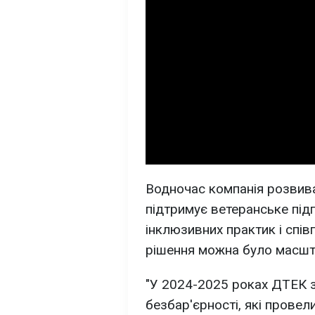
Водночас компанія розвива
підтримує ветеранське під
інклюзивних практик і спі
рішення можна було масшта
"У 2024-2025 роках ДТЕК з
безбар'єрності, які прове