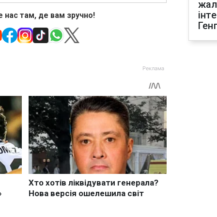
жал
інт
 нас там, де вам зручно!
Ген