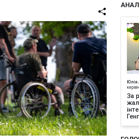
АНАЛ
Юлія
керів
За р
жал
інт
Ген