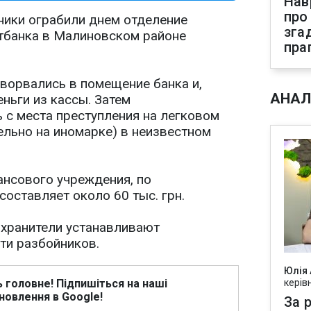
Нав
про
ики ограбили днем отделение
зга
тбанка в Малиновском районе
пра
ворвались в помещение банка и,
АНАЛ
ньги из кассы. Затем
с места преступления на легковом
льно на иномарке) в неизвестном
ансового учреждения, по
оставляет около 60 тыс. грн.
хранители устанавливают
ти разбойников.
Юлія
ь головне! Підпишіться на наші
керів
новлення в Google!
За р