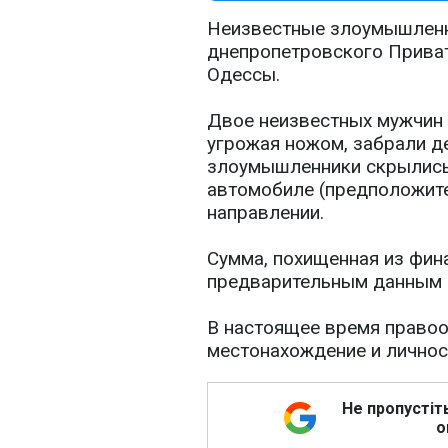
Неизвестные злоумышленн
днепропетровского Прива
Одессы.
Двое неизвестных мужчин 
угрожая ножом, забрали де
злоумышленники скрылись 
автомобиле (предположите
направлении.
Сумма, похищенная из фин
предварительным данным с
В настоящее время правоо
местонахождение и личнос
Не пропустіт
о