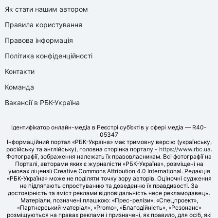
Як стати нашим автором
Правила користування
Правова інформація
Політика конфіденційності
Контакти
Команда
Вакансії в РБК-Україна
Ідентифікатор онлайн-медіа в Реєстрі суб’єктів у сфері медіа — R40-
05347
Інформаційний портал «РБК-Україна» має тримовну версію (українську,
російську та англійську), головна сторінка порталу -
https://www.rbc.ua
.
Фотографії, зображення належать їх правовласникам. Всі фотографії на
Порталі, авторами яких є журналісти «РБК-Україна», розміщені на
умовах ліцензії Creative Commons Attribution 4.0 International. Редакція
«РБК-Україна» може не поділяти точку зору авторів. Оціночні судження
не підлягають спростуванню та доведенню їх правдивості. За
достовірність та зміст реклами відповідальність несе рекламодавець.
Матеріали, позначені плашкою: «Прес-релізи», «Спецпроект»,
«Партнерський матеріал», «Promo», «Благодійність», «Резонанс»
розміщуються на правах реклами і призначені, як правило, для осіб, які