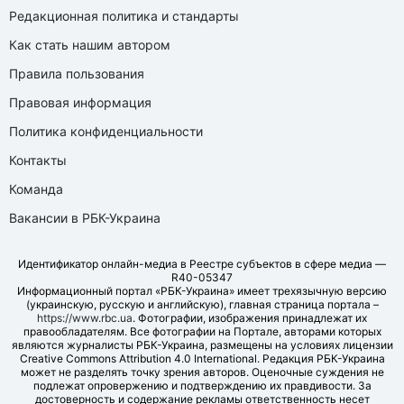
Редакционная политика и стандарты
Как стать нашим автором
Правила пользования
Правовая информация
Политика конфиденциальности
Контакты
Команда
Вакансии в РБК-Украина
Идентификатор онлайн-медиа в Реестре субъектов в сфере медиа —
R40-05347
Информационный портал «РБК-Украина» имеет трехязычную версию
(украинскую, русскую и английскую), главная страница портала –
https://www.rbc.ua
. Фотографии, изображения принадлежат их
правообладателям. Все фотографии на Портале, авторами которых
являются журналисты РБК-Украина, размещены на условиях лицензии
Creative Commons Attribution 4.0 International. Редакция РБК-Украина
может не разделять точку зрения авторов. Оценочные суждения не
подлежат опровержению и подтверждению их правдивости. За
достоверность и содержание рекламы ответственность несет