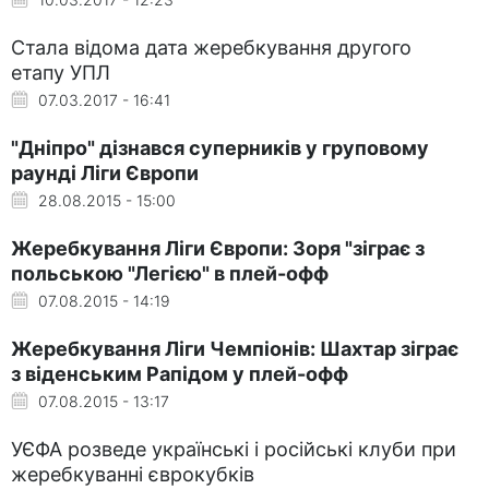
Стала відома дата жеребкування другого
етапу УПЛ
07.03.2017 - 16:41
"Дніпро" дізнався суперників у груповому
раунді Ліги Європи
28.08.2015 - 15:00
Жеребкування Ліги Європи: Зоря "зіграє з
польською "Легією" в плей-офф
07.08.2015 - 14:19
Жеребкування Ліги Чемпіонів: Шахтар зіграє
з віденським Рапідом у плей-офф
07.08.2015 - 13:17
УЄФА розведе українські і російські клуби при
жеребкуванні єврокубків