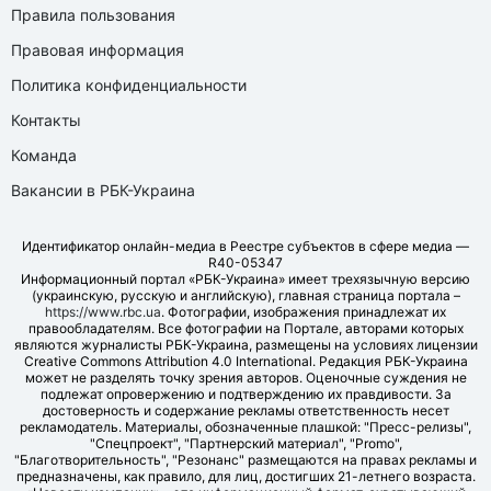
Правила пользования
Правовая информация
Политика конфиденциальности
Контакты
Команда
Вакансии в РБК-Украина
Идентификатор онлайн-медиа в Реестре субъектов в сфере медиа —
R40-05347
Информационный портал «РБК-Украина» имеет трехязычную версию
(украинскую, русскую и английскую), главная страница портала –
https://www.rbc.ua
. Фотографии, изображения принадлежат их
правообладателям. Все фотографии на Портале, авторами которых
являются журналисты РБК-Украина, размещены на условиях лицензии
Creative Commons Attribution 4.0 International. Редакция РБК-Украина
может не разделять точку зрения авторов. Оценочные суждения не
подлежат опровержению и подтверждению их правдивости. За
достоверность и содержание рекламы ответственность несет
рекламодатель. Материалы, обозначенные плашкой: "Пресс-релизы",
"Спецпроект", "Партнерский материал", "Promo",
"Благотворительность", "Резонанс" размещаются на правах рекламы и
предназначены, как правило, для лиц, достигших 21-летнего возраста.