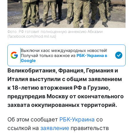
Фото: РФ готовит полноценную аннексию Абхазии
(facebook.com/mod.mil.rus)
Выключи хаос международных новостей!
Получай только важное из
РБК-Украина в
Google
Великобритания, Франция, Германия и
Италия выступили с общим заявлением
к 18-летию вторжения РФ в Грузию,
предупредив Москву от окончательного
захвата оккупированных территорий.
Об этом сообщает
РБК-Украина
со
ссылкой на
заявление
правительств