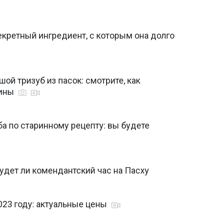
екретный ингредиент, с которым она долго
ой тризуб из пасок: смотрите, как
аины
а по старинному рецепту: вы будете
удет ли комендантский час на Пасху
2023 году: актуальные цены