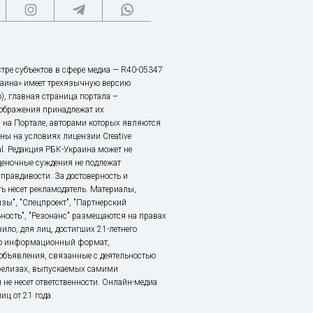
тре субъектов в сфере медиа — R40-05347
аина» имеет трехязычную версию
), главная страница портала –
зображения принадлежат их
 на Портале, авторами которых являются
ы на условиях лицензии Creative
nal. Редакция РБК-Украина может не
ценочные суждения не подлежат
правдивости. За достоверность и
ь несет рекламодатель. Материалы,
зы", "Спецпроект", "Партнерский
ьность", "Резонанс" размещаются на правах
ило, для лиц, достигших 21-летнего
это информационный формат,
объявления, связанные с деятельностью
релизах, выпускаемых самими
 не несет ответственности. Онлайн-медиа
ц от 21 года.