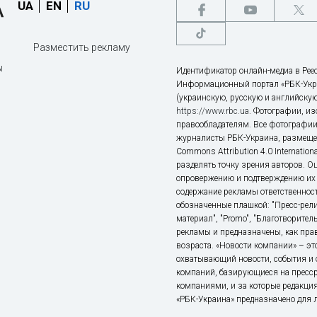
UA
EN
RU
Разместить рекламу
ы
Идентификатор онлайн-медиа в Реес
Информационный портал «РБК-Укр
(украинскую, русскую и английскую
https://www.rbc.ua
. Фотографии, и
правообладателям. Все фотографии
журналисты РБК-Украина, размещен
Commons Attribution 4.0 Internatio
разделять точку зрения авторов. О
опровержению и подтверждению их 
содержание рекламы ответственност
обозначенные плашкой: "Пресс-рели
материал", "Promo", "Благотворител
рекламы и предназначены, как прав
возраста. «Новости компании» – 
охватывающий новости, события и 
компаний, базирующиеся на пресс
компаниями, и за которые редакция
«РБК-Украина» предназначено для ли