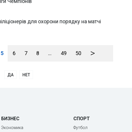
іги Чемпіонів
іліціонерів для охорони порядку на матчі
>
5
6
7
8
...
49
50
ДА
НЕТ
БИЗНЕС
СПОРТ
Экономика
Футбол