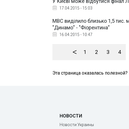
У Києві може відбутися фінал Л
17.04.2015 - 15:03
МВС виділило близько 1,5 тис. м
"Динамо" - "Фіорентина"
16.04.2015 - 10:47
<
1
2
3
4
Эта страница оказалась полезной?
НОВОСТИ
Новости Украины