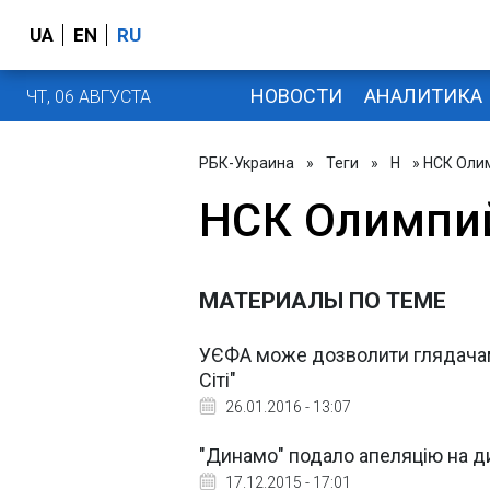
UA
EN
RU
НОВОСТИ
АНАЛИТИКА
ЧТ, 06 АВГУСТА
РБК-Украина
»
Теги
»
Н
» НСК Оли
НСК Олимпи
МАТЕРИАЛЫ ПО ТЕМЕ
УЄФА може дозволити глядачам,
Сіті"
26.01.2016 - 13:07
"Динамо" подало апеляцію на ди
17.12.2015 - 17:01