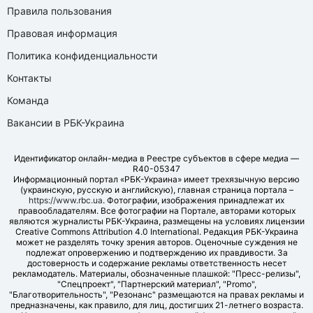
Правила пользования
Правовая информация
Политика конфиденциальности
Контакты
Команда
Вакансии в РБК-Украина
Идентификатор онлайн-медиа в Реестре субъектов в сфере медиа —
R40-05347
Информационный портал «РБК-Украина» имеет трехязычную версию
(украинскую, русскую и английскую), главная страница портала –
https://www.rbc.ua
. Фотографии, изображения принадлежат их
правообладателям. Все фотографии на Портале, авторами которых
являются журналисты РБК-Украина, размещены на условиях лицензии
Creative Commons Attribution 4.0 International. Редакция РБК-Украина
может не разделять точку зрения авторов. Оценочные суждения не
подлежат опровержению и подтверждению их правдивости. За
достоверность и содержание рекламы ответственность несет
рекламодатель. Материалы, обозначенные плашкой: "Пресс-релизы",
"Спецпроект", "Партнерский материал", "Promo",
"Благотворительность", "Резонанс" размещаются на правах рекламы и
предназначены, как правило, для лиц, достигших 21-летнего возраста.