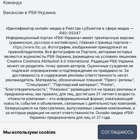
Команда
Вакансии в РБК-Украина
Идентификатор онлайн-медиа в Реестре субъектов в сфере медиа —
R40-05347
Информационный портал «РБК-Украина» имеет трехязычную версию
(украинскую, русскую и английскую), главная страница портала –
https://www.rbc.ua
. Фотографии, изображения принадлежат их
правообладателям. Все фотографии на Портале, авторами которых
являются журналисты РБК-Украина, размещены на условиях лицензии
Creative Commons Attribution 4.0 International. Редакция РБК-Украина
может не разделять точку зрения авторов. Оценочные суждения не
подлежат опровержению и подтверждению их правдивости. За
достоверность и содержание рекламы ответственность несет
рекламодатель. Материалы, обозначенные плашкой: "Пресс-релизы",
"Спецпроект", "Партнерский материал", "Promo",
"Благотворительность", "Резонанс" размещаются на правах рекламы и
предназначены, как правило, для лиц, достигших 21-летнего возраста.
«Новости компании» – это информационный формат, охватывающий
новости, события и объявления, связанные с деятельностью компаний,
базирующиеся на прессрелизах, выпускаемых самими компаниями, и
за которые редакция не несет ответственности. Онлайн-медиа «РБК-
Украина» предназначено для лиц от 21 года.
© LLC "UBT MEDIA", 2006-2026.
Мы используем cookies
СОГЛАШАЮСЬ