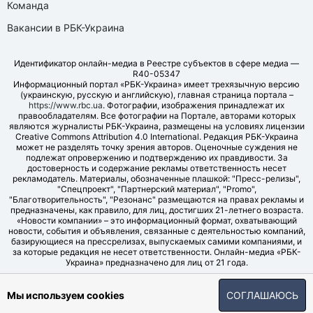
Команда
Вакансии в РБК-Украина
Идентификатор онлайн-медиа в Реестре субъектов в сфере медиа —
R40-05347
Информационный портал «РБК-Украина» имеет трехязычную версию
(украинскую, русскую и английскую), главная страница портала –
https://www.rbc.ua
. Фотографии, изображения принадлежат их
правообладателям. Все фотографии на Портале, авторами которых
являются журналисты РБК-Украина, размещены на условиях лицензии
Creative Commons Attribution 4.0 International. Редакция РБК-Украина
может не разделять точку зрения авторов. Оценочные суждения не
подлежат опровержению и подтверждению их правдивости. За
достоверность и содержание рекламы ответственность несет
рекламодатель. Материалы, обозначенные плашкой: "Пресс-релизы",
"Спецпроект", "Партнерский материал", "Promo",
"Благотворительность", "Резонанс" размещаются на правах рекламы и
предназначены, как правило, для лиц, достигших 21-летнего возраста.
«Новости компании» – это информационный формат, охватывающий
новости, события и объявления, связанные с деятельностью компаний,
базирующиеся на прессрелизах, выпускаемых самими компаниями, и
за которые редакция не несет ответственности. Онлайн-медиа «РБК-
Украина» предназначено для лиц от 21 года.
© LLC "UBT MEDIA", 2006-2026.
Мы используем cookies
СОГЛАШАЮСЬ