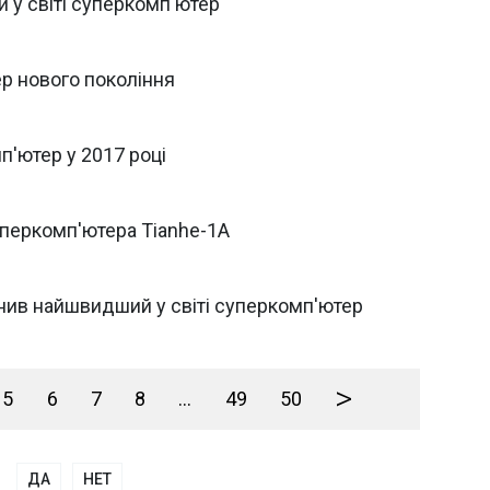
 у світі суперкомп'ютер
ер нового покоління
п'ютер у 2017 році
уперкомп'ютера Tianhe-1A
инив найшвидший у світі суперкомп'ютер
>
5
6
7
8
...
49
50
ДА
НЕТ