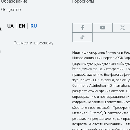
Образование
Гороскопы
Общество
UA
EN
RU
Разместить рекламу
ы
Идентификатор онлайн-медиа в Реес
Информационный портал «РБК-Укр
(украинскую, русскую и английскую
https://www.rbc.ua
. Фотографии, и
правообладателям. Все фотографии
журналисты РБК-Украина, размещен
Commons Attribution 4.0 Internatio
разделять точку зрения авторов. О
опровержению и подтверждению их 
содержание рекламы ответственност
обозначенные плашкой: "Пресс-рели
материал", "Promo", "Благотворител
рекламы и предназначены, как прав
возраста. «Новости компании» – 
охватывающий новости, события и 