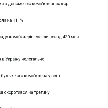
ки з допомогою комп'ютерних ігор
осла на 111%
нду комп'ютерів склали понад 430 млн
 в Україну нелегально
будь-якого комп'ютера у світі
ці скоротився на третину