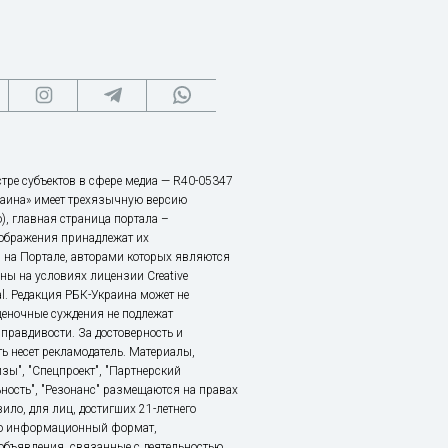
тре субъектов в сфере медиа — R40-05347
аина» имеет трехязычную версию
), главная страница портала –
зображения принадлежат их
 на Портале, авторами которых являются
ы на условиях лицензии Creative
nal. Редакция РБК-Украина может не
ценочные суждения не подлежат
правдивости. За достоверность и
ь несет рекламодатель. Материалы,
зы", "Спецпроект", "Партнерский
ьность", "Резонанс" размещаются на правах
ило, для лиц, достигших 21-летнего
это информационный формат,
объявления, связанные с деятельностью