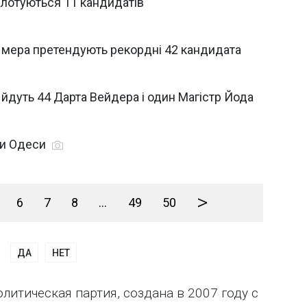
алотуються 11 кандидатів
у мера претендують рекордні 42 кандидата
йдуть 44 Дарта Вейдера і один Магістр Йода
ри Одеси
>
6
7
8
...
49
50
ДА
НЕТ
литическая партия, создана в 2007 году с