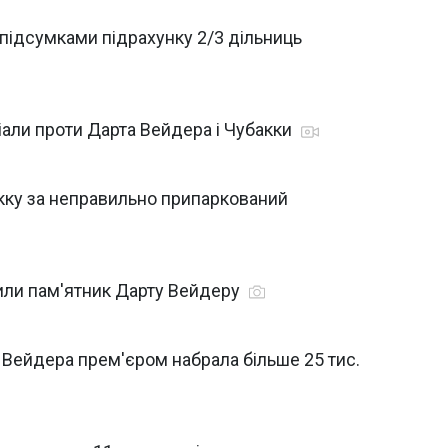
 підсумками підрахунку 2/3 дільниць
іали проти Дарта Вейдера і Чубакки
акку за неправильно припаркований
вили пам'ятник Дарту Вейдеру
 Вейдера прем'єром набрала більше 25 тис.