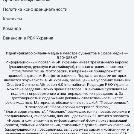
Политика конфиденциальности
Контакты
Команда
Вакансии в РБК-Украина
Идентификатор онлайн-медиа в Реестре субъектов в сфере медиа —
R40-05347
Информационный портал «РБК-Украина» имеет трехязычную версию
(украинскую, русскую и английскую), главная страница портала –
https://www.rbc.ua
. Фотографии, изображения принадлежат их
правообладателям. Все фотографии на Портале, авторами которых
являются журналисты РБК-Украина, размещены на условиях лицензии
Creative Commons Attribution 4.0 International. Редакция РБК-Украина
может не разделять точку зрения авторов. Оценочные суждения не
подлежат опровержению и подтверждению их правдивости. За
достоверность и содержание рекламы ответственность несет
рекламодатель. Материалы, обозначенные плашкой: "Пресс-релизы",
"Спецпроект", "Партнерский материал", "Promo",
"Благотворительность", "Резонанс" размещаются на правах рекламы и
предназначены, как правило, для лиц, достигших 21-летнего возраста.
«Новости компании» – это информационный формат, охватывающий
новости, события и объявления, связанные с деятельностью компаний,
базирующиеся на прессрелизах, выпускаемых самими компаниями, и
за которые редакция не несет ответственности. Онлайн-медиа «РБК-