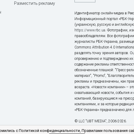
Разместить рекламу
ы
Идентификатор онлайн-медиа в Реес
Информационный портал «РБК-Укр
(украинскую, русскую и английскую
https://www.rbc.ua
. Фотографии, и
правообладателям. Все фотографии
журналисты РБК-Украина, размещен
Commons Attribution 4.0 Internatio
разделять точку зрения авторов. О
опровержению и подтверждению их 
содержание рекламы ответственност
обозначенные плашкой: "Пресс-рели
материал", "Promo", "Благотворител
рекламы и предназначены, как прав
возраста. «Новости компании» – 
охватывающий новости, события и 
компаний, базирующиеся на пресс
компаниями, и за которые редакция
«РБК-Украина» предназначено для ли
© LLC "UBT MEDIA", 2006-2026.
мились с Политикой конфиденциальности, Правилами пользования сай