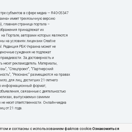
тре субъектов в сфере медиа — R40-05347
аина» имеет трехязычную версию
), главная страница портала –
зображения принадлежат их
 на Портале, авторами которых являются
ы на условиях лицензии Creative
nal. Редакция РБК-Украина может не
ценочные суждения не подлежат
правдивости. За достоверность и
ь несет рекламодатель. Материалы,
зы", "Спецпроект", "Партнерский
ьность", "Резонанс" размещаются на правах
ило, для лиц, достигших 21-летнего
это информационный формат,
объявления, связанные с деятельностью
релизах, выпускаемых самими
 не несет ответственности. Онлайн-медиа
ц от 21 года.
том и согласны с использованием файлов cookie.
Ознакомиться