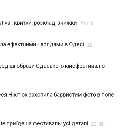
tival: квитки, розклад, знижки
ила ефектними нарядами в Одесі
луздіші образи Одеського кінофестивалю
еся Нікітюк захопила барвистим фото в поле
е приїде на фестиваль: усі деталі