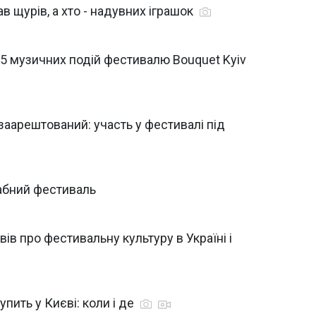
дав щурів, а хто - надувних іграшок
5 музичних подій фестивалю Bouquet Kyiv
аарештований: участь у фестивалі під
табний фестиваль
вів про фестивальну культуру в Україні і
пить у Києві: коли і де