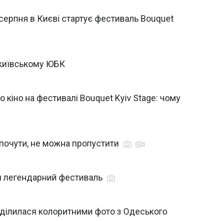
 серпня в Києві стартує фестиваль Bouquet
а київському ЮБК
о кіно на фестивалі Bouquet Kyiv Stage: чому
 почути, не можна пропустити
ти легендарний фестиваль
оділилася колоритними фото з Одеського