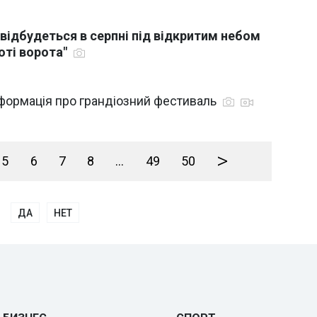
 відбудеться в серпні під відкритим небом
лоті ворота"
нформація про грандіозний фестиваль
>
5
6
7
8
...
49
50
ДА
НЕТ