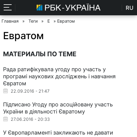
RU
Главная
»
Теги
»
Е
» Евратом
Евратом
МАТЕРИАЛЫ ПО ТЕМЕ
Рада ратифікувала угоду про участь у
програмі наукових досліджень і навчання
Євратом
22.09.2016 - 21:47
Підписано Угоду про асоційовану участь
України в діяльності Євратому
27.06.2016 - 20:33
У Європарламенті закликають не давати