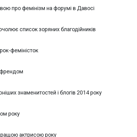
вою про фемінізм на форумі в Давосі
ь очолює список зоряних благодійників
ірок-феміністок
йфрендом
ніших знаменитостей і блогів 2014 року
ром року
 кращою актрисою року