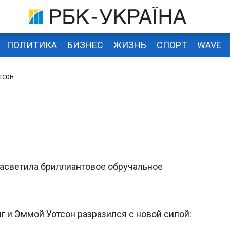
ПОЛИТИКА
БИЗНЕС
ЖИЗНЬ
СПОРТ
WAVE
тсон
н
асветила бриллиантовое обручальное
 и Эммой Уотсон разразился с новой силой: