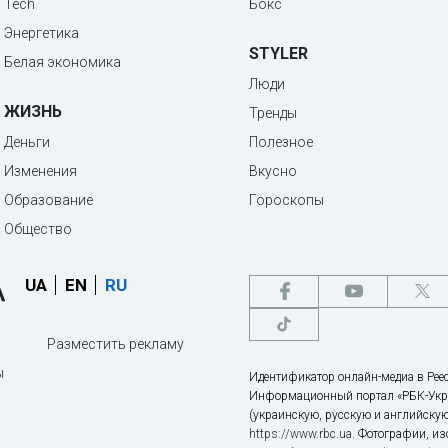
Tech
Бокс
Энергетика
STYLER
Белая экономика
Люди
ЖИЗНЬ
Тренды
Деньги
Полезное
Изменения
Вкусно
Образование
Гороскопы
Общество
UA
EN
RU
Разместить рекламу
ы
Идентификатор онлайн-медиа в Реес
Информационный портал «РБК-Укр
(украинскую, русскую и английскую
https://www.rbc.ua
. Фотографии, и