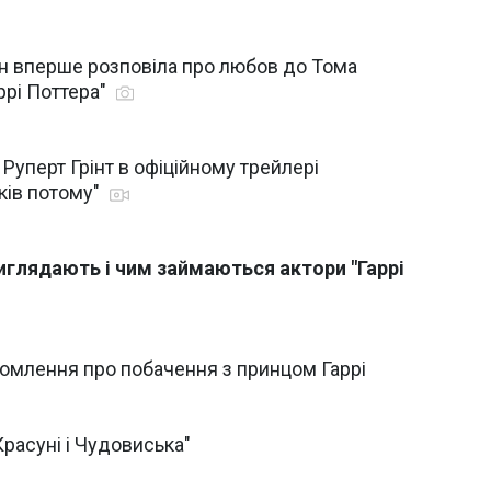
н вперше розповіла про любов до Тома
ррі Поттера"
Руперт Грінт в офіційному трейлері
оків потому"
виглядають і чим займаються актори "Гаррі
омлення про побачення з принцом Гаррі
Красуні і Чудовиська"