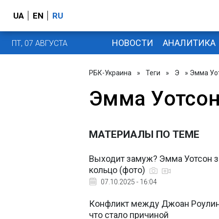
UA
EN
RU
НОВОСТИ
АНАЛИТИКА
ПТ, 07 АВГУСТА
РБК-Украина
»
Теги
»
Э
» Эмма Уо
Эмма Уотсо
МАТЕРИАЛЫ ПО ТЕМЕ
Выходит замуж? Эмма Уотсон з
кольцо (фото)
07.10.2025 - 16:04
Конфликт между Джоан Роулинг
что стало причиной