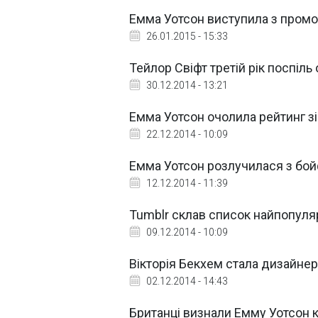
Емма Уотсон виступила з промо
26.01.2015 - 15:33
Тейлор Свіфт третій рік поспіл
30.12.2014 - 13:21
Емма Уотсон очолила рейтинг з
22.12.2014 - 10:09
Емма Уотсон розлучилася з бо
12.12.2014 - 11:39
Tumblr склав список найпопуляр
09.12.2014 - 10:09
Вікторія Бекхем стала дизайне
02.12.2014 - 14:43
Британці визнали Емму Уотсон