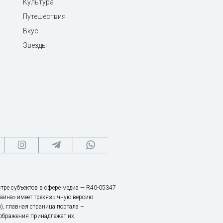
Культура
Путешествия
Вкус
Звезды
тре субъектов в сфере медиа — R40-05347
аина» имеет трехязычную версию
), главная страница портала –
зображения принадлежат их