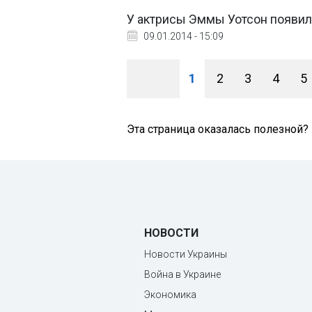
У актрисы Эммы Уотсон появи
09.01.2014 - 15:09
1
2
3
4
5
Эта страница оказалась полезной?
НОВОСТИ
Новости Украины
Война в Украине
Экономика