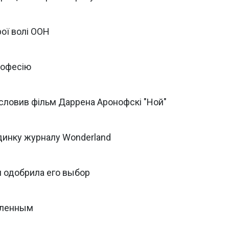
ої волі ООН
рофесію
словив фільм Даррена Аронофскі "Ной"
динку журналу Wonderland
 одобрила его выбор
бленным