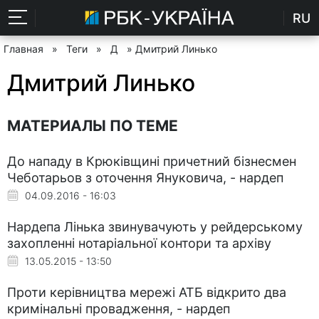
RU
Главная
»
Теги
»
Д
» Дмитрий Линько
Дмитрий Линько
МАТЕРИАЛЫ ПО ТЕМЕ
До нападу в Крюківщині причетний бізнесмен
Чеботарьов з оточення Януковича, - нардеп
04.09.2016 - 16:03
Нардепа Лінька звинувачують у рейдерському
захопленні нотаріальної контори та архіву
13.05.2015 - 13:50
Проти керівництва мережі АТБ відкрито два
кримінальні провадження, - нардеп