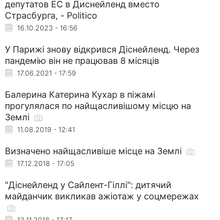
депутатов ЕС в Диснейленд вместо
Страсбурга, - Politico
16.10.2023 - 16:56
У Парижі знову відкрився Діснейленд. Через
пандемію він не працював 8 місяців
17.06.2021 - 17:59
Балерина Катерина Кухар в піжамі
прогулялася по найщасливішому місцю на
Землі
11.08.2019 - 12:41
Визначено найщасливіше місце на Землі
17.12.2018 - 17:05
"Діснейленд у Сайлент-Гіллі": дитячий
майданчик викликав ажіотаж у соцмережах
13.11.2018 - 17:17